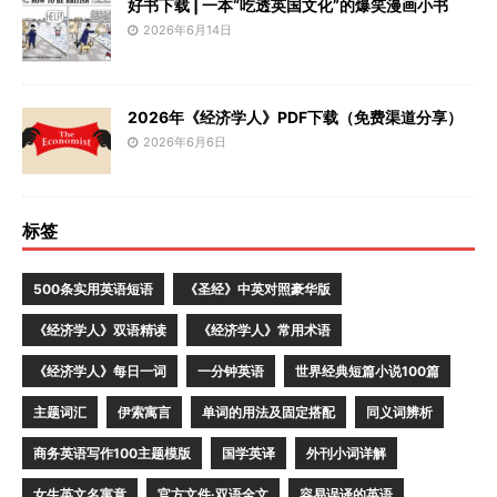
好书下载 | 一本“吃透英国文化”的爆笑漫画小书
2026年6月14日
2026年《经济学人》PDF下载（免费渠道分享）
2026年6月6日
标签
500条实用英语短语
《圣经》中英对照豪华版
《经济学人》双语精读
《经济学人》常用术语
《经济学人》每日一词
一分钟英语
世界经典短篇小说100篇
主题词汇
伊索寓言
单词的用法及固定搭配
同义词辨析
商务英语写作100主题模版
国学英译
外刊小词详解
女生英文名寓意
官方文件·双语全文
容易误译的英语