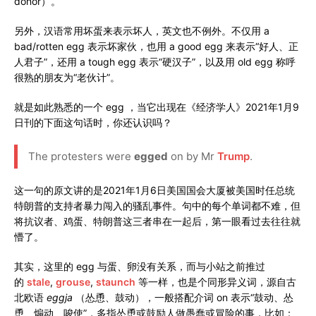
donor）。
另外，汉语常用坏蛋来表示坏人，英文也不例外。不仅用 a
bad/rotten egg 表示坏家伙，也用 a good egg 来表示“好人、正
人君子”，还用 a tough egg 表示“硬汉子”，以及用 old egg 称呼
很熟的朋友为“老伙计”。
就是如此熟悉的一个 egg ，当它出现在《经济学人》2021年1月9
日刊的下面这句话时，你还认识吗？
The protesters were
egged
on by Mr
Trump
.
这一句的原文讲的是2021年1月6日美国国会大厦被美国时任总统
特朗普的支持者暴力闯入的骚乱事件。句中的每个单词都不难，但
将抗议者、鸡蛋、特朗普这三者串在一起后，第一眼看过去往往就
懵了。
其实，这里的 egg 与蛋、卵没有关系，而与小站之前推过
的
stale
,
grouse
,
staunch
等一样，也是个同形异义词，源自古
北欧语
eggja
（怂恿、鼓动），一般搭配介词 on 表示“鼓动、怂
恿、煽动、唆使”，多指怂恿或鼓励人做愚蠢或冒险的事，比如：