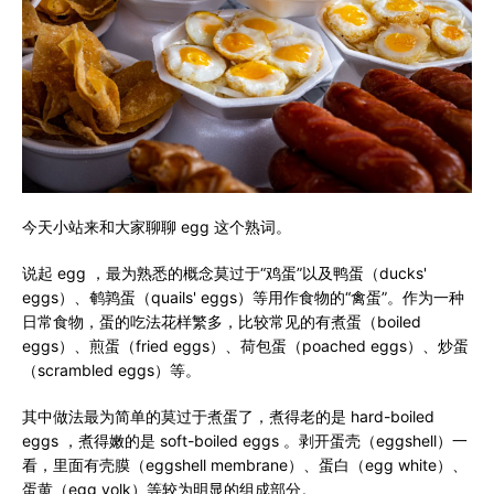
今天小站来和大家聊聊 egg 这个熟词。
说起 egg ，最为熟悉的概念莫过于“鸡蛋”以及鸭蛋（ducks'
eggs）、鹌鹑蛋（quails' eggs）等用作食物的“禽蛋”。作为一种
日常食物，蛋的吃法花样繁多，比较常见的有煮蛋（boiled
eggs）、煎蛋（fried eggs）、荷包蛋（poached eggs）、炒蛋
（scrambled eggs）等。
其中做法最为简单的莫过于煮蛋了，煮得老的是 hard-boiled
eggs ，煮得嫩的是 soft-boiled eggs 。剥开蛋壳（eggshell）一
看，里面有壳膜（eggshell membrane）、蛋白（egg white）、
蛋黄（egg yolk）等较为明显的组成部分。