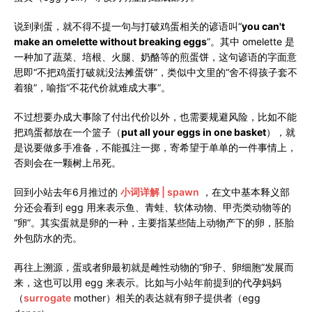
说到剥蛋，就不得不提一句与打破鸡蛋相关的谚语叫“
you can't
make an omelette without breaking eggs
”。其中 omelette 是
一种加了蔬菜、培根、火腿、奶酪等的煎蛋饼，这句谚语的字面意
思即“不把鸡蛋打破就没法摊蛋饼”，类似中文里的“舍不得孩子套不
着狼”，喻指“不花代价就难成大事”。
不过想要办成大事除了付出代价以外，也需要规避风险，比如不能
把鸡蛋都放在一个篮子（
put all your eggs in one basket
），就
是说要做多手准备，不能孤注一掷，寄希望于单单的一件事情上，
否则会在一颗树上吊死。
回到小站去年6月推过的
小词详解 | spawn
，在文中基本释义部
分还会看到 egg 用来表示鱼、青蛙、软体动物、甲壳类动物等的
“卵”。其实蛋就是卵的一种，主要指某些陆上动物产下的卵，胚胎
外包防水的壳。
再往上溯源，蛋或者卵最初就是雌性动物的“卵子、卵细胞”发展而
来，这也可以用 egg 来表示。比如与小站年前提到的代孕妈妈
（
surrogate
mother）相关的表达就有卵子提供者（egg