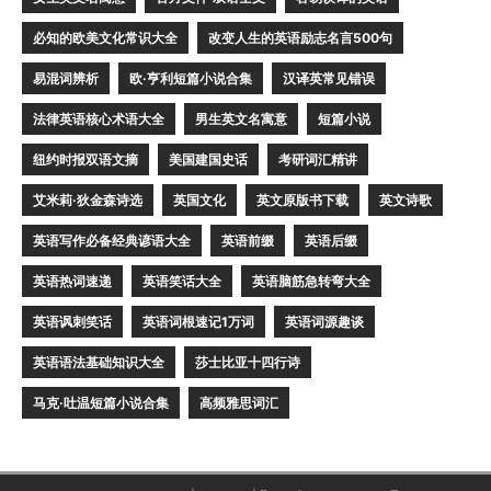
必知的欧美文化常识大全
改变人生的英语励志名言500句
易混词辨析
欧·亨利短篇小说合集
汉译英常见错误
法律英语核心术语大全
男生英文名寓意
短篇小说
纽约时报双语文摘
美国建国史话
考研词汇精讲
艾米莉·狄金森诗选
英国文化
英文原版书下载
英文诗歌
英语写作必备经典谚语大全
英语前缀
英语后缀
英语热词速递
英语笑话大全
英语脑筋急转弯大全
英语讽刺笑话
英语词根速记1万词
英语词源趣谈
英语语法基础知识大全
莎士比亚十四行诗
马克·吐温短篇小说合集
高频雅思词汇