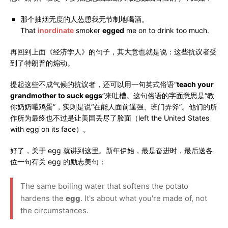
那个抽烟无度的人怂恿我无节制地喝酒。
That
inordinate
smoker
egged
me on to drink too much.
再回到上面《经济学人》的句子，其大意也就是说：这些抗议者受
到了特朗普的煽动。
提起这些不成气候的抗议者，还可以用一句英式俗语“
teach your
grandmother to suck eggs
”来吐槽。这句俗语的字面意思是“教
你奶奶嘬鸡蛋”，实则是说“在能人面前逞强、班门弄斧”。他们的所
作所为最终也不过是让美国丢尽了脸面（left the United States
with egg on its face）。
好了，关于 egg 就讲到这里。新年伊始，最是奋进时，最后送各
位一句有关 egg 的励志美句：
The same boiling water that softens the potato
hardens the
egg
. It's about what you're made of, not
the circumstances.