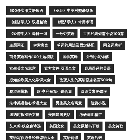
500条实用英语短语
《圣经》中英对照豪华版
《经济学人》双语精读
《经济学人》常用术语
《经济学人》每日一词
一分钟英语
世界经典短篇小说100篇
主题词汇
伊索寓言
单词的用法及固定搭配
同义词辨析
商务英语写作100主题模版
国学英译
外刊小词详解
女生英文名寓意
官方文件·双语全文
容易误译的英语
必知的欧美文化常识大全
改变人生的英语励志名言500句
易混词辨析
欧·亨利短篇小说合集
汉译英常见错误
法律英语核心术语大全
男生英文名寓意
短篇小说
纽约时报双语文摘
美国建国史话
考研词汇精讲
艾米莉·狄金森诗选
英国文化
英文原版书下载
英文诗歌
英语写作必备经典谚语大全
英语前缀
英语后缀