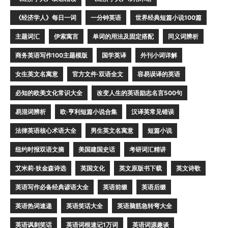
《经济学人》每日一词
一分钟英语
世界经典短篇小说100篇
主题词汇
伊索寓言
单词的用法及固定搭配
同义词辨析
商务英语写作100主题模版
国学英译
外刊小词详解
女生英文名寓意
官方文件·双语全文
容易误译的英语
必知的欧美文化常识大全
改变人生的英语励志名言500句
易混词辨析
欧·亨利短篇小说合集
汉译英常见错误
法律英语核心术语大全
男生英文名寓意
短篇小说
纽约时报双语文摘
美国建国史话
考研词汇精讲
艾米莉·狄金森诗选
英国文化
英文原版书下载
英文诗歌
英语写作必备经典谚语大全
英语前缀
英语后缀
英语热词速递
英语笑话大全
英语脑筋急转弯大全
英语讽刺笑话
英语词根速记1万词
英语词源趣谈