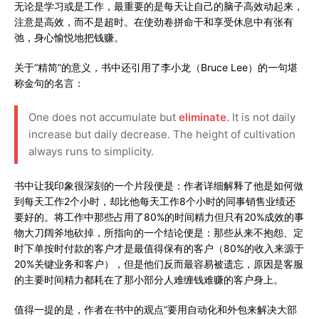
无论是学习或是工作，最重要的是每天让自己的脑子高效动起来，
注意是高效，而不是超时。在使劲卷拼命干和享受休息中有张有
弛，身心愉悦地把钱赚。
关于“精简”的意义，书中还引用了李小龙（Bruce Lee）的一句堪
称金句的名言：
One does not accumulate but
eliminate
. It is not daily
increase but daily decrease. The height of cultivation
always runs to simplicity.
书中让我印象很深刻的一个片段便是：作者详细解释了他是如何做
到每天工作2个小时，却比他每天工作8个小时的同事销售业绩还
要好的。将工作中那些占用了80%的时间精力但只有20%成效的事
物大刀阔斧地砍掉，所指向的一个结论便是：那些从来不抱怨、定
时下单按时付款的客户才是最值得保有的客户（80%的收入来源于
20%关键业务和客户），但是他们反而最容易被遗忘，原因是客服
的主要时间精力都耗在了那小部分人难缠钱难赚的客户身上。
值得一提的是，作者在书中的观点“要用自动化和外包来解决大部