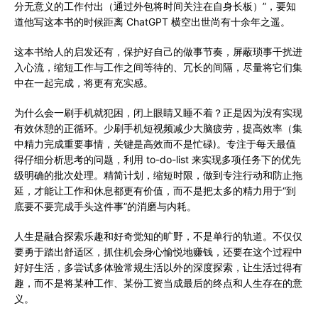
分无意义的工作付出（通过外包将时间关注在自身长板）”，要知
道他写这本书的时候距离 ChatGPT 横空出世尚有十余年之遥。
这本书给人的启发还有，保护好自己的做事节奏，屏蔽琐事干扰进
入心流，缩短工作与工作之间等待的、冗长的间隔，尽量将它们集
中在一起完成，将更有充实感。
为什么会一刷手机就犯困，闭上眼睛又睡不着？正是因为没有实现
有效休憩的正循环。少刷手机短视频减少大脑疲劳，提高效率（集
中精力完成重要事情，关键是高效而不是忙碌)。专注于每天最值
得仔细分析思考的问题，利用 to-do-list 来实现多项任务下的优先
级明确的批次处理。精简计划，缩短时限，做到专注行动和防止拖
延，才能让工作和休息都更有价值，而不是把太多的精力用于“到
底要不要完成手头这件事”的消磨与内耗。
人生是融合探索乐趣和好奇觉知的旷野，不是单行的轨道。不仅仅
要勇于踏出舒适区，抓住机会身心愉悦地赚钱，还要在这个过程中
好好生活，多尝试多体验常规生活以外的深度探索，让生活过得有
趣，而不是将某种工作、某份工资当成最后的终点和人生存在的意
义。