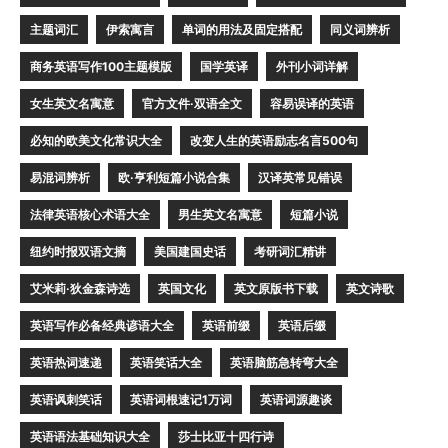
主题词汇
伊索寓言
单词的用法及固定搭配
同义词辨析
商务英语写作100主题模版
国学英译
外刊小词详解
女生英文名寓意
官方文件·双语全文
容易误译的英语
必知的欧美文化常识大全
改变人生的英语励志名言500句
易混词辨析
欧·亨利短篇小说合集
汉译英常见错误
法律英语核心术语大全
男生英文名寓意
短篇小说
纽约时报双语文摘
美国建国史话
考研词汇精讲
艾米莉·狄金森诗选
英国文化
英文原版书下载
英文诗歌
英语写作必备经典谚语大全
英语前缀
英语后缀
英语热词速递
英语笑话大全
英语脑筋急转弯大全
英语讽刺笑话
英语词根速记1万词
英语词源趣谈
英语语法基础知识大全
莎士比亚十四行诗