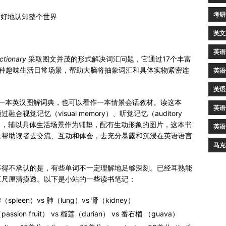
考研
更好地认知整个世界
英文
英语
ctionary
采取图文并茂的形式解决词汇问题，它通过17个丰富
各种趣味生活日常场景，帮助大脑将抽象词汇和具体实物紧密连
英语
英语
一本英汉图解词典，也可以看作一本情景会话教材。读这本
英语
觉记忆（visual memory）、听觉记忆（auditory
memory），辅以具体生活场景作为铺垫，配有生动形象的图片，这本书
英语
是帮助读者去交流、互动和体会，去充分暴露和沉浸在英语语言
马克
不得不承认的是，有些单词不一定理解地足够深刻。已经耳熟能
三尺厘清摸透。以下是小站的一些读书笔记：
（spleen）vs 肺（lung）vs 肾（kidney）
sion fruit） vs 榴莲（durian） vs 番石榴 （guava）