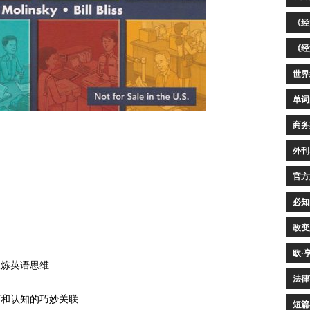
《经
《经
世界
单词
商务
外刊
官方
必知
改变
欧·
锻炼英语思维
法律
言和认知的巧妙关联
短篇