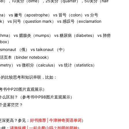
l），10美分（dime），25美分（quarter），50美分（half
 vs 撇号（apostrophe） vs 冒号（colon）vs 分号
rk） vs 问号（question mark） vs 感叹号（exclamation
thma） vs 腮腺炎（mumps） vs 糖尿病（diabetes） vs 肺痨
rbox）
onaut （俄） vs taikonaut （中）
 活页本（binder notebook）
ry） vs 微积分（calculus） vs 统计（statistics）
多的比较思考和知识串联，比如：
？（参考书中P20图片直观展示）
’s hair 有什么区别？（参考书中P98图片直观展示）
哪一个是雾茫茫？
对更深更高？参见：
好书推荐 | 牛津神奇英语单词
）
爬山梗：
译海纵横 | 一起去爬山吗？拍照的那种
）