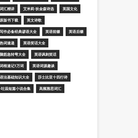
词汇精讲
艾米莉·狄金森诗选
英国文化
原版书下载
英文诗歌
写作必备经典谚语大全
英语前缀
英语后缀
热词速递
英语笑话大全
脑筋急转弯大全
英语讽刺笑话
词根速记1万词
英语词源趣谈
语法基础知识大全
莎士比亚十四行诗
·吐温短篇小说合集
高频雅思词汇