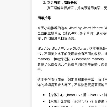
立足当前，着眼长远
真正理解掌握英语，并实际运用英语，
阅读拾零
今天小站推荐的这本
Word by Word Picture Di
全面的主题单元（涉及4000多个单词）展示
接，以彻底激活目标语言。
Word by Word Picture Dictionary
这本书既是
书，不同英文水平的使用者会有不同的收获。通过融合视
memory）和动觉记忆（kinesthetic 
超越了仅仅会说几个英语单词的简单范畴，而
中。
这本书乍看很简单，词汇量却出奇丰富，而且
详的单词需要皆入麾下，不够熟悉更需要掘地
【身体】心（heart）vs 肝（liver）vs 脾
【水果】菠萝蜜（jackfruit）vs 百香果（pas