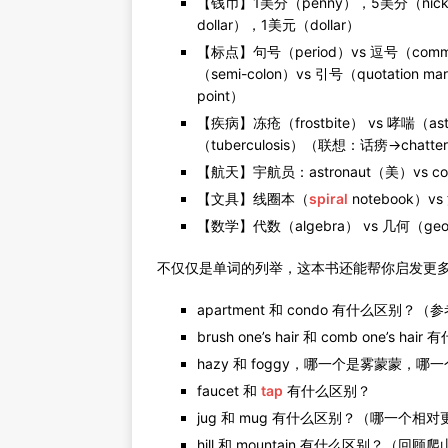
【钱币】1美分（penny），5美分（nicke
dollar），1美元（dollar）
【标点】句号（period）vs 逗号（comma）
（semi-colon）vs 引号（quotation ma
point）
【疾病】冻疮（frostbite） vs 哮喘（as
（tuberculosis）（联想：话痨→chatte
【航天】宇航员：astronaut（美）vs cosm
【文具】线圈本（
spiral
notebook）vs
【数学】代数（algebra） vs 几何（geomet
不仅仅是单词的列举，这本书还能帮你启发更
apartment 和 condo 有什么区别
brush one’s hair 和 comb one
hazy 和 foggy，哪一个是雾蒙蒙，
faucet 和
tap
有什么区别？
jug 和 mug 有什么区别？（哪一个相
hill 和 mountain 有什么区别？（回顾