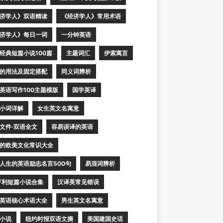
济学人》双语精读
《经济学人》常用术语
济学人》每日一词
一分钟英语
经典短篇小说100篇
主题词汇
伊索寓言
的用法及固定搭配
同义词辨析
英语写作100主题模版
国学英译
小词详解
女生英文名寓意
文件·双语全文
容易误译的英语
的欧美文化常识大全
人生的英语励志名言500句
易混词辨析
亨利短篇小说合集
汉译英常见错误
英语核心术语大全
男生英文名寓意
小说
纽约时报双语文摘
美国建国史话