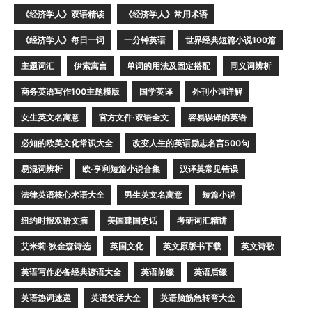
《经济学人》双语精读
《经济学人》常用术语
《经济学人》每日一词
一分钟英语
世界经典短篇小说100篇
主题词汇
伊索寓言
单词的用法及固定搭配
同义词辨析
商务英语写作100主题模版
国学英译
外刊小词详解
女生英文名寓意
官方文件·双语全文
容易误译的英语
必知的欧美文化常识大全
改变人生的英语励志名言500句
易混词辨析
欧·亨利短篇小说合集
汉译英常见错误
法律英语核心术语大全
男生英文名寓意
短篇小说
纽约时报双语文摘
美国建国史话
考研词汇精讲
艾米莉·狄金森诗选
英国文化
英文原版书下载
英文诗歌
英语写作必备经典谚语大全
英语前缀
英语后缀
英语热词速递
英语笑话大全
英语脑筋急转弯大全