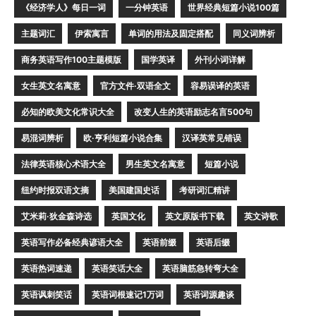
《经济学人》每日一词
一分钟英语
世界经典短篇小说100篇
主题词汇
伊索寓言
单词的用法及固定搭配
同义词辨析
商务英语写作100主题模版
国学英译
外刊小词详解
女生英文名寓意
官方文件·双语全文
容易误译的英语
必知的欧美文化常识大全
改变人生的英语励志名言500句
易混词辨析
欧·亨利短篇小说合集
汉译英常见错误
法律英语核心术语大全
男生英文名寓意
短篇小说
纽约时报双语文摘
美国建国史话
考研词汇精讲
艾米莉·狄金森诗选
英国文化
英文原版书下载
英文诗歌
英语写作必备经典谚语大全
英语前缀
英语后缀
英语热词速递
英语笑话大全
英语脑筋急转弯大全
英语讽刺笑话
英语词根速记1万词
英语词源趣谈