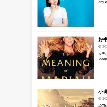
any
好书
20
今天小
Mean
小词详
20
轮回