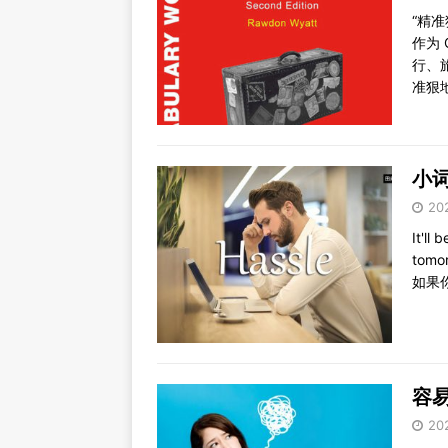
“精
作为 
行、
准狠
小词
20
It'll
tomo
如果
容易
20