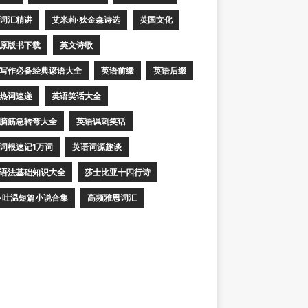
词汇精讲
艾米莉·狄金森诗选
英国文化
原版书下载
英文诗歌
写作必备经典谚语大全
英语前缀
英语后缀
热词速递
英语笑话大全
脑筋急转弯大全
英语讽刺笑话
词根速记1万词
英语词源趣谈
语法基础知识大全
莎士比亚十四行诗
·吐温短篇小说合集
高频雅思词汇