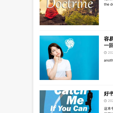
the d
容易
一
20
anot
好书
20
这本