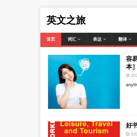
英文之旅
首页
词汇
表达
翻译
容易
本
20
any
好书
20