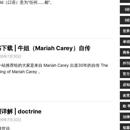
 old（口语）意为“任何……都”。
《经
《经
世界
单词
下载 | 牛姐（Mariah Carey）自传
商务
26年7月30日
外刊
站推荐给的大家是来自 Mariah Carey 出道30年的自传 The
ing of Mariah Carey 。
官方
必知
改变
欧·
解 | doctrine
法律
26年7月30日
短篇
转世说