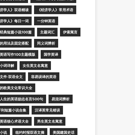
济学人》双语精读
《经济学人》常用术语
济学人》每日一词
一分钟英语
经典短篇小说100篇
主题词汇
伊索寓言
的用法及固定搭配
同义词辨析
英语写作100主题模版
国学英译
小词详解
女生英文名寓意
文件·双语全文
容易误译的英语
的欧美文化常识大全
人生的英语励志名言500句
易混词辨析
亨利短篇小说合集
汉译英常见错误
英语核心术语大全
男生英文名寓意
小说
纽约时报双语文摘
美国建国史话