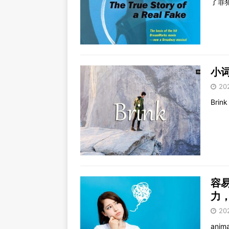
了罪
小词
20
Brink
容易
力
20
ani