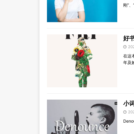
刚”、
好书
20
​在
年及
小词
20
Deno