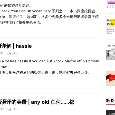
准狠”解锁旅游英语词汇
Check Your English Vocabulary 系列之一，本书深度挖掘旅
旅游、酒店相关主题词汇，从多个视角多个维度帮助读者真正精
地解锁“旅行”相关主题英语。
详解 | hassle
26年7月31日
 be a lot less hassle if you can just knock Malfoy off his broom
rrow.
你明天把马尔福从他的扫帚上撞下来，就能省去好多麻烦。
标签
误译的英语 | any old 任何……都
26年7月31日
50