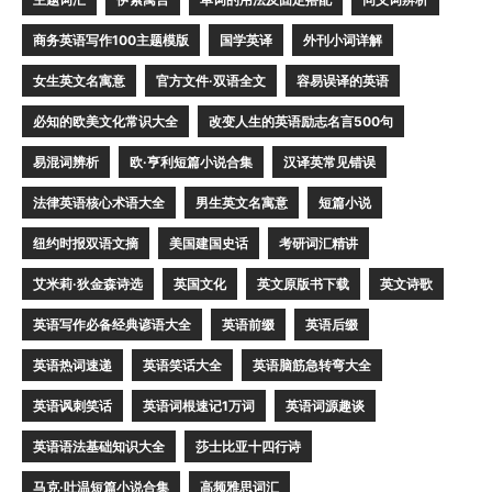
商务英语写作100主题模版
国学英译
外刊小词详解
女生英文名寓意
官方文件·双语全文
容易误译的英语
必知的欧美文化常识大全
改变人生的英语励志名言500句
易混词辨析
欧·亨利短篇小说合集
汉译英常见错误
法律英语核心术语大全
男生英文名寓意
短篇小说
纽约时报双语文摘
美国建国史话
考研词汇精讲
艾米莉·狄金森诗选
英国文化
英文原版书下载
英文诗歌
英语写作必备经典谚语大全
英语前缀
英语后缀
英语热词速递
英语笑话大全
英语脑筋急转弯大全
英语讽刺笑话
英语词根速记1万词
英语词源趣谈
英语语法基础知识大全
莎士比亚十四行诗
马克·吐温短篇小说合集
高频雅思词汇