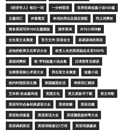
《经济学人》每日一词
一分钟英语
世界经典短篇小说100篇
主题词汇
伊索寓言
单词的用法及固定搭配
同义词辨析
商务英语写作100主题模版
国学英译
外刊小词详解
女生英文名寓意
官方文件·双语全文
容易误译的英语
必知的欧美文化常识大全
改变人生的英语励志名言500句
易混词辨析
欧·亨利短篇小说合集
汉译英常见错误
法律英语核心术语大全
男生英文名寓意
短篇小说
纽约时报双语文摘
美国建国史话
考研词汇精讲
艾米莉·狄金森诗选
英国文化
英文原版书下载
英文诗歌
英语写作必备经典谚语大全
英语前缀
英语后缀
英语热词速递
英语笑话大全
英语脑筋急转弯大全
英语讽刺笑话
英语词根速记1万词
英语词源趣谈