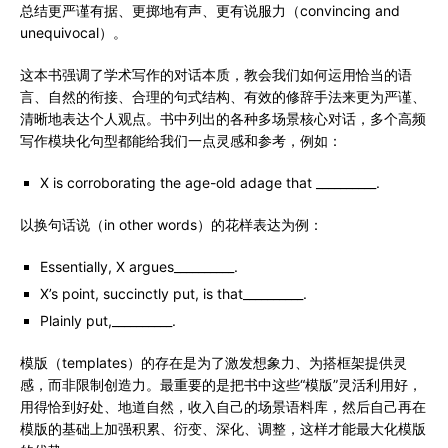
总结更严谨有据、更掷地有声、更有说服力（convincing and
unequivocal）。
这本书强调了学术写作的对话本质，教会我们如何运用恰当的语
言、自然的衔接、合理的句式结构、有效的修辞手法来更为严谨、
清晰地表达个人观点。书中列出的各种多场景核心对话，多个高频
写作模块化句型都能给我们一点灵感和参考，例如：
X is corroborating the age-old adage that __________.
以换句话说（in other words）的花样表达为例：
Essentially, X argues__________.
X’s point, succinctly put, is that__________.
Plainly put,__________.
模版（templates）的存在是为了激发想象力、为搭框架提供灵
感，而非限制创造力。最重要的是把书中这些“模版”灵活利用好，
用得恰到好处、地道自然，收入自己的场景语料库，然后自己再在
模版的基础上加强积累、衍变、深化、调整，这样才能最大化模版