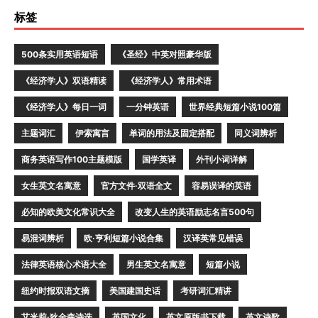
标签
500条实用英语短语
《圣经》中英对照豪华版
《经济学人》双语精读
《经济学人》常用术语
《经济学人》每日一词
一分钟英语
世界经典短篇小说100篇
主题词汇
伊索寓言
单词的用法及固定搭配
同义词辨析
商务英语写作100主题模版
国学英译
外刊小词详解
女生英文名寓意
官方文件·双语全文
容易误译的英语
必知的欧美文化常识大全
改变人生的英语励志名言500句
易混词辨析
欧·亨利短篇小说合集
汉译英常见错误
法律英语核心术语大全
男生英文名寓意
短篇小说
纽约时报双语文摘
美国建国史话
考研词汇精讲
艾米莉·狄金森诗选
英国文化
英文原版书下载
英文诗歌