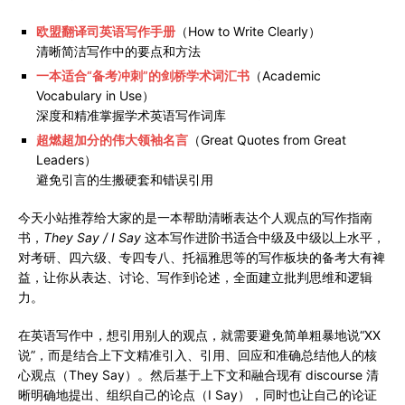
欧盟翻译司英语写作手册
（How to Write Clearly）
清晰简洁写作中的要点和方法
一本适合“备考冲刺”的剑桥学术词汇书
（Academic
Vocabulary in Use）
深度和精准掌握学术英语写作词库
超燃超加分的伟大领袖名言
（Great Quotes from Great
Leaders）
避免引言的生搬硬套和错误引用
今天小站推荐给大家的是一本帮助清晰表达个人观点的写作指南
书，
They Say / I Say
这本写作进阶书适合中级及中级以上水平，
对考研、四六级、专四专八、托福雅思等的写作板块的备考大有裨
益，让你从表达、讨论、写作到论述，全面建立批判思维和逻辑
力。
在英语写作中，想引用别人的观点，就需要避免简单粗暴地说“XX
说”，而是结合上下文精准引入、引用、回应和准确总结他人的核
心观点（They Say）。然后基于上下文和融合现有 discourse 清
晰明确地提出、组织自己的论点（I Say），同时也让自己的论证