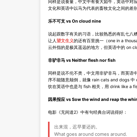
同样是说食量，中文中有食大如牛，英语中对应的则
文化和英语中以马为代表的畜牧文化之间的差
乐不可支 vs On cloud nine
说起跟数字有关的习语，比较熟悉的有乱七八糟（at si
让人
望文生义
的还有百里挑一（one in a thou
云外指的是极其遥远的地方，但英语中的 on cl
非驴非马 vs Neither flesh nor fish
同样是说不伦不类，中文用非驴非马，而英语中则用习语 neit
序不能随意颠倒，就像 rain cats and dog
饮在英语中也是与 fish 相关，用 drink like a f
因果报应 vs Sow the wind and reap the whi
电影《无间道2》中有句经典台词说得好：
出来混，迟早要还的。
What goes around comes around.