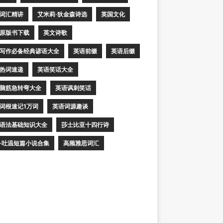
词汇精讲
艾米莉·狄金森诗选
英国文化
原版书下载
英文诗歌
写作必备经典谚语大全
英语前缀
英语后缀
热词速递
英语笑话大全
脑筋急转弯大全
英语讽刺笑话
词根速记1万词
英语词源趣谈
语法基础知识大全
莎士比亚十四行诗
·吐温短篇小说合集
高频雅思词汇