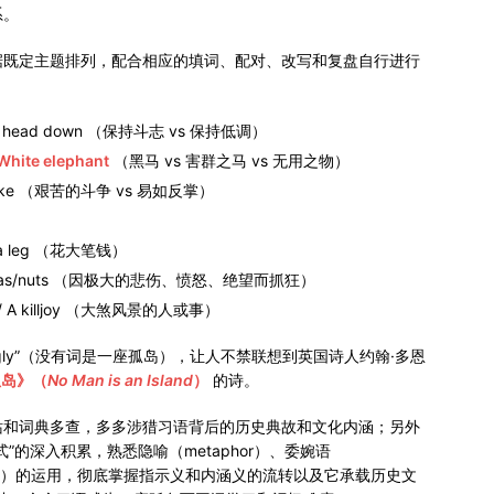
系。
据既定主题排列，配合相应的填词、配对、改写和复盘自行进行
your head down （保持斗志 vs 保持低调）
White elephant
（黑马 vs 害群之马 vs 无用之物）
 of cake （艰苦的斗争 vs 易如反掌）
nd a leg （花大笔钱）
o bananas/nuts （因极大的悲伤、愤怒、绝望而抓狂）
er / A killjoy （大煞风景的人或事）
e singly”（没有词是一座孤岛），让人不禁联想到英国诗人约翰·多恩
孤岛》（
No Man is an Island
）
的诗。
站和词典多查，多多涉猎习语背后的历史典故和文化内涵；另外
的深入积累，熟悉隐喻（metaphor）、委婉语
tement）的运用，彻底掌握指示义和内涵义的流转以及它承载历史文