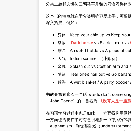
分类主题和关键词三驾马车并驱的习语习得体
这本书的特点就在于分类明确容易上手，可根
深入拓展。例如：
身体：Keep your chin up vs Keep 
动物：
Dark horse
vs Black sheep vs
难易：An uphill battle vs A piece
天气：Indian summer （小阳春）
金钱：Splash out vs Cost an arm a
情绪：Tear one’s hair out vs G
败兴：A wet blanket / A party poop
书的开篇有这么一句话“words don’t com
（John Donne）的一首名为
《没有人是一座
在习语学习过程中也是如此，一方面得利用网
一方面也需要在平时有意识地多一点“打破砂锅式”
（euphemism）和含蓄陈述（understa