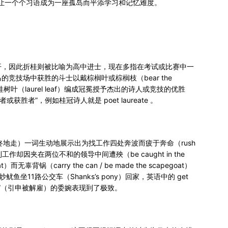
r）。避免让一个个习语成为一座孤岛而平添学习和记忆难度。
开，因此折桂则被比喻为高中进士，现在多指在考试或比赛中一
竞技场中获胜的斗士以戴棕榈叶或棕榈枝（bear the
叶（laurel leaf）编成冠冕授予杰出的诗人或竞技的优胜
或获胜者”，例如桂冠诗人就是 poet laureate 。
und （咚咚地走）一词生动地展示出为找工作四处奔波而疲于奔命（rush
到工作却因夹在两位不和的领导中间遭殃（be caught in the
而无辜背锅（carry the can / be made the scapegoat）
炒鱿鱼坐11路公交车（Shanks’s pony）回家，英语中的 get
人滚蛋/走路”（引申被解雇）的委婉表现到了极致。