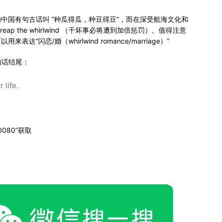
的中国有句古话叫 “种瓜得瓜，种豆得豆”，而在深受航海文化和
 reap the whirlwind （干坏事必将遭到加倍惩罚）。值得注意
表达“闪恋/婚（whirlwind romance/marriage）”
句话结尾：
 life.
080”获取