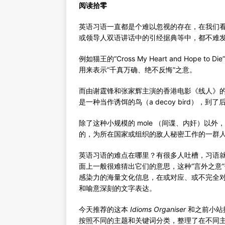
阅读拾零
英语习语一直都是个难以忽视的存在，在我们
或领导人双语讲话中的引经据典等中，都不难
例如猫王的“Cross My Heart and Hop
用来表示“千真万确、绝不反悔”之意。
而由谢霆锋和张家辉主演的香港电影《线人》的英文名为“Th
是一种当作诱饵的鸟（a decoy bird），
除了这种小规模的 mole （间谍、内奸）以外，其
的，为所在国家或组织的敌人秘密工作的一群
英语习语的难点在哪里？有很多人吐槽，习语
面上一般很难猜出它们的意思，这种“言外之意
感染力的海量文化信息，在或对应、或不完全
和喻意深刻的文字表达。
今天推荐的这本
Idioms Organiser
和之前小站
按照不同的主题和关键词分类，整理了在不同