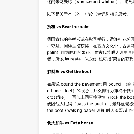
化的来龙去脉（whence and whithe
以下是关于本书的一些读书笔记和相关思考。
折桂 vs Bear the palm
我国古代的科举考试在秋季举行，适逢桂花盛
举夺魁。同样是指获奖，在西方文化中，古罗马的
palm）作为胜利的象征。而古代希腊人则用月桂树
者，所以 laureate （桂冠）也可指“荣誉的获得者
炒鱿鱼 vs Get the boot
如果说 pound the pavement 用 po
off one’s feet）的状态，那么排除万难终于找
crossfire），再加上同事搞事情（rock the boat）
或因他人甩锅（pass the buck），最终被老板
the boot / walking paper 则将“叫
食大如牛 vs Eat a horse