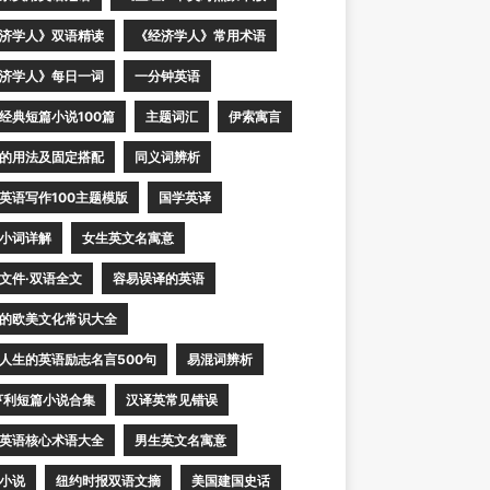
济学人》双语精读
《经济学人》常用术语
济学人》每日一词
一分钟英语
经典短篇小说100篇
主题词汇
伊索寓言
的用法及固定搭配
同义词辨析
英语写作100主题模版
国学英译
小词详解
女生英文名寓意
文件·双语全文
容易误译的英语
的欧美文化常识大全
人生的英语励志名言500句
易混词辨析
亨利短篇小说合集
汉译英常见错误
英语核心术语大全
男生英文名寓意
小说
纽约时报双语文摘
美国建国史话