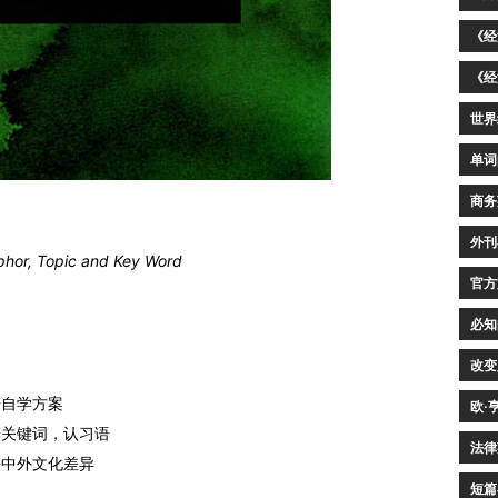
《经
《经
世界
单词
商务
外刊
phor, Topic and Key Word
官方
必知
改变
语自学方案
欧·
辨关键词，认习语
法律
悟中外文化差异
短篇