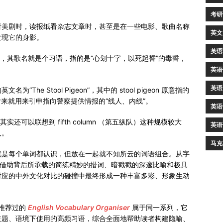
考研
看美剧时，读报纸看杂志文章时，甚至是在一些电影、歌曲名称
英文
发现它的身影。
英语
e to Die”，其歌名就是个习语，指的是“心划十字，以死起誓”的毒誓，
英语
英语
e Stool Pigeon”，其中的 stool pigeon 原意指的
到了后来就用来引申指向警察提供情报的“线人、内线”。
英语
实还可以联想到 fifth column （第五纵队）这种规模较大
英语
人。
马克
就是每个单词都认识，但放在一起就不知所云的词语组合。从字
”借助背后所承载的简练精妙的措词、暗戳戳的深邃比喻和极具
对应的中外文化对比的碰撞中最终形成一种丰富多彩、形象生动
推荐过的
English Vocabulary Organiser
属于同一系列，它
主题、语境下使用的高频习语，综合全面地帮助读者构建隐喻、