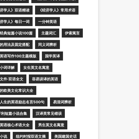
济学人》双语精读
《经济学人》常用术语
济学人》每日一词
一分钟英语
经典短篇小说100篇
主题词汇
伊索寓言
的用法及固定搭配
同义词辨析
英语写作100主题模版
国学英译
小词详解
女生英文名寓意
文件·双语全文
容易误译的英语
的欧美文化常识大全
人生的英语励志名言500句
易混词辨析
亨利短篇小说合集
汉译英常见错误
英语核心术语大全
男生英文名寓意
小说
纽约时报双语文摘
美国建国史话