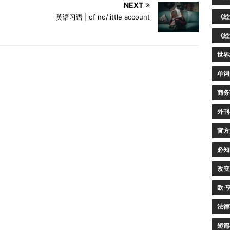
NEXT
《经
英语习语 | of no/little account
《经
世界
单词
商务
外刊
官方
必知
改变
欧·
法律
短篇