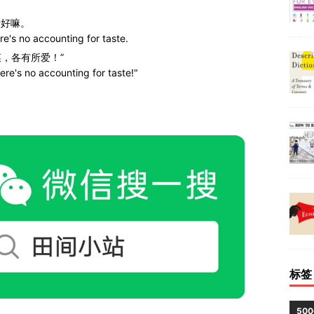
所好嘛。
re's no accounting for taste.
菜，各有所爱！”
ere's no accounting for taste!"
标签
50