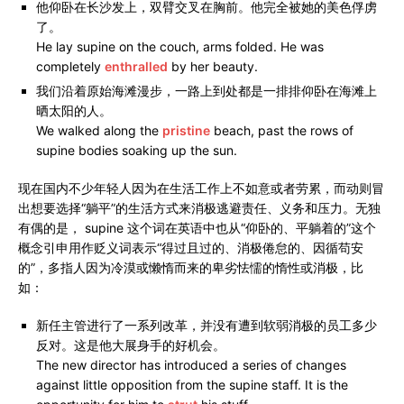
他仰卧在长沙发上，双臂交叉在胸前。他完全被她的美色俘虏
了。
He lay supine on the couch, arms folded. He was
completely
enthralled
by her beauty.
我们沿着原始海滩漫步，一路上到处都是一排排仰卧在海滩上
晒太阳的人。
We walked along the
pristine
beach, past the rows of
supine bodies soaking up the sun.
现在国内不少年轻人因为在生活工作上不如意或者劳累，而动则冒
出想要选择“躺平”的生活方式来消极逃避责任、义务和压力。无独
有偶的是， supine 这个词在英语中也从“仰卧的、平躺着的”这个
概念引申用作贬义词表示“得过且过的、消极倦怠的、因循苟安
的”，多指人因为冷漠或懒惰而来的卑劣怯懦的惰性或消极，比
如：
新任主管进行了一系列改革，并没有遭到软弱消极的员工多少
反对。这是他大展身手的好机会。
The new director has introduced a series of changes
against little opposition from the supine staff. It is the