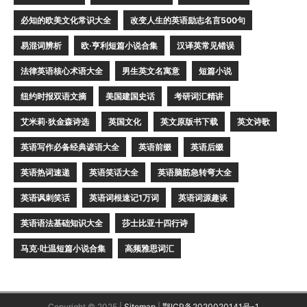
必知的欧美文化常识大全
改变人生的英语励志名言500句
易混词辨析
欧·亨利短篇小说合集
汉译英常见错误
法律英语核心术语大全
男生英文名寓意
短篇小说
纽约时报双语文摘
美国建国史话
考研词汇精讲
艾米莉·狄金森诗选
英国文化
英文原版书下载
英文诗歌
英语写作必备经典谚语大全
英语前缀
英语后缀
英语热词速递
英语笑话大全
英语脑筋急转弯大全
英语讽刺笑话
英语词根速记1万词
英语词源趣谈
英语语法基础知识大全
莎士比亚十四行诗
马克·吐温短篇小说合集
高频雅思词汇
Copyright © 2025 |
Sitemap
|
鄂ICP备2020020141号-1