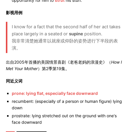
opportunity for him to
strut
his stuff.
影视用例
I know for a fact that the second half of her act takes
place largely in a seated or
supine
position.
我非常清楚她通常以就座或仰卧的姿势进行下半段的表
演。
出自2005年首播的美国情景喜剧《老爸老妈的浪漫史》（
How I
Met Your Mother
）第2季第19集。
同近义词
prone: lying flat, especially face downward
recumbent: (especially of a person or human figure) lying
down
prostrate: lying stretched out on the ground with one's
face downward