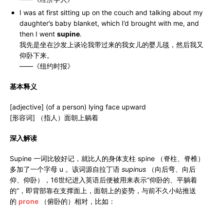
I was at first sitting up on the couch and talking about my
daughter’s baby blanket, which I’d brought with me, and
then I went
supine
.
我先是坐在沙发上谈论我带过来的我女儿的婴儿毯，然后我又
仰卧下来。
——《纽约时报》
基本释义
[adjective] (of a person) lying face upward
[形容词] （指人）面朝上躺着
深入解读
Supine 一词比较好记，就比人的身体支柱 spine （脊柱、脊椎）
多加了一个字母 u 。该词源自拉丁语
supinus
（向后弯、向后
仰、仰卧），16世纪进入英语后便被用来表示“仰卧的、平躺着
的”，即背部靠在支撑面上，面朝上的姿势，与前不久小站推送
的
prone
（俯卧的）相对，比如：