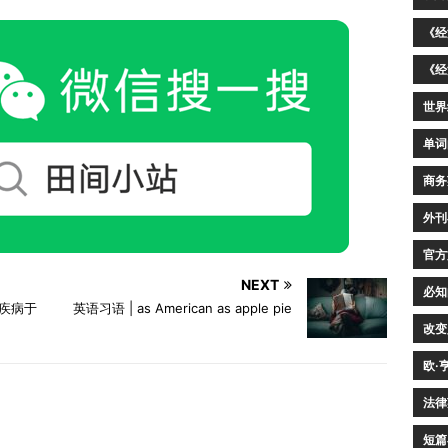
《经
《经
世界
单词
商务
外刊
官方
NEXT
必知
，疾病于
英语习语 | as American as apple pie
改变
欧·
法律
短篇