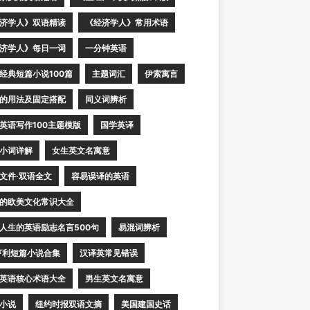
济学人》双语精读
《经济学人》常用术语
济学人》每日一词
一分钟英语
经典短篇小说100篇
主题词汇
伊索寓言
的用法及固定搭配
同义词辨析
英语写作100主题模版
国学英译
小词详解
女生英文名寓意
文件·双语全文
容易误译的英语
的欧美文化常识大全
人生的英语励志名言500句
易混词辨析
亨利短篇小说合集
汉译英常见错误
英语核心术语大全
男生英文名寓意
小说
纽约时报双语文摘
美国建国史话