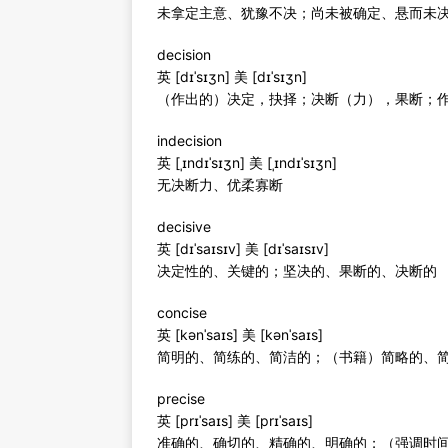
未拿定主意、犹豫不决；尚未被确定、悬而未
decision
英 [dɪˈsɪʒn] 美 [dɪˈsɪʒn]
（作出的）决定，抉择；决断（力），果断；
indecision
英 [ˌɪndɪˈsɪʒn] 美 [ˌɪndɪˈsɪʒn]
无决断力、优柔寡断
decisive
英 [dɪˈsaɪsɪv] 美 [dɪˈsaɪsɪv]
决定性的、关键的；坚决的、果断的、决断的
concise
英 [kənˈsaɪs] 美 [kənˈsaɪs]
简明的、简练的、简洁的；（书籍）简略的、
precise
英 [prɪˈsaɪs] 美 [prɪˈsaɪs]
准确的、确切的、精确的、明确的；（强调时