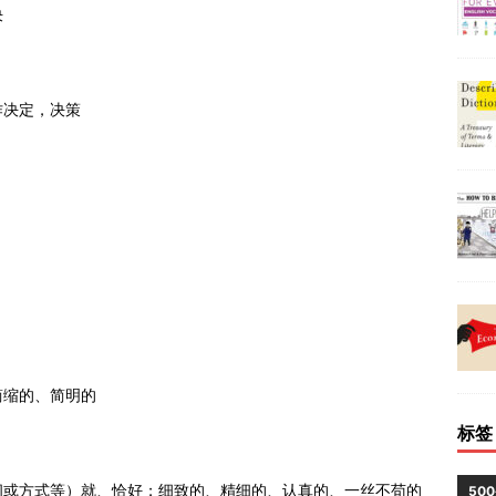
决
作决定，决策
简缩的、简明的
标签
间或方式等）就、恰好；细致的、精细的、认真的、一丝不苟的
50