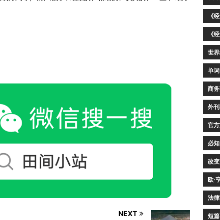
《经
《经
世界
单词
商务
外刊
官方
必知
改变
欧·
法律
NEXT
短篇