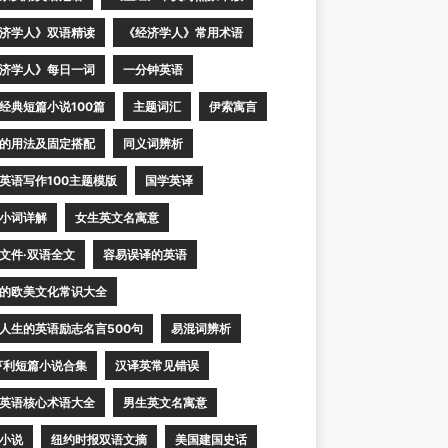
济学人》双语精读
《经济学人》常用术语
济学人》每日一词
一分钟英语
经典短篇小说100篇
主题词汇
伊索寓言
的用法及固定搭配
同义词辨析
英语写作100主题模版
国学英译
小词详解
女生英文名寓意
文件·双语全文
容易误译的英语
的欧美文化常识大全
人生的英语励志名言500句
易混词辨析
亨利短篇小说合集
汉译英常见错误
英语核心术语大全
男生英文名寓意
小说
纽约时报双语文摘
美国建国史话