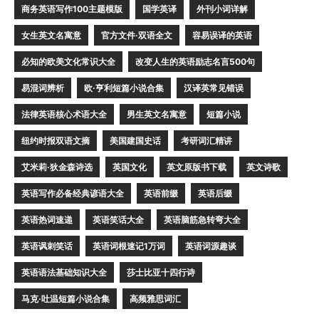
商务英语写作100主题模版
国学英译
外刊小词详解
女生英文名寓意
官方文件·双语全文
容易误译的英语
必知的欧美文化常识大全
改变人生的英语励志名言500句
易混词辨析
欧·亨利短篇小说合集
汉译英常见错误
法律英语核心术语大全
男生英文名寓意
短篇小说
纽约时报双语文摘
美国建国史话
考研词汇精讲
艾米莉·狄金森诗选
英国文化
英文原版书下载
英文诗歌
英语写作必备经典谚语大全
英语前缀
英语后缀
英语热词速递
英语笑话大全
英语脑筋急转弯大全
英语讽刺笑话
英语词根速记1万词
英语词源趣谈
英语语法基础知识大全
莎士比亚十四行诗
马克·吐温短篇小说合集
高频雅思词汇