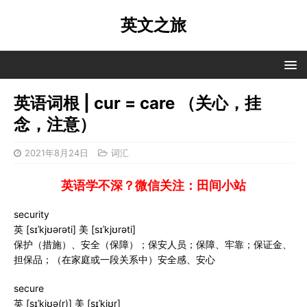
英文之旅
英语词根 | cur = care （关心，挂
念，注意）
2021年8月24日
词汇
英语学不深？微信关注：田间小站
security
英 [sɪˈkjʊərəti] 美 [sɪˈkjʊrəti]
保护（措施）、安全（保障）；保安人员；保障、牢靠；保证金、
担保品；（在家庭或一段关系中）安全感、安心
secure
英 [sɪˈkjʊə(r)] 美 [sɪˈkjʊr]