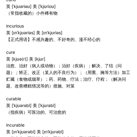
英 [ˈkjʊəriəʊ] 美 [ˈkjʊrioʊ]
（常指收藏的）小件稀有物
incurious
英 [ɪnˈkjʊəriəs] 美 [ɪnˈkjʊriəs]
【正式用语】不感兴趣的、不好奇的、漫不经心的
cure
英 [kjʊə(r)] 美 [kjʊr]
治愈、治好（病人或动物）；治好（疾病）；解决、了结（问
题）；矫正、改正（某人的不良行为）；（用熏、腌等方法）加工
贮藏（食物或烟草）；药、药物、疗法；治疗、疗程；（解决问
题、改善糟糕情况等的）措施、对策
curable
英 [ˈkjʊərəbl] 美 [ˈkjʊrəbl]
（指疾病）可医治的、可治愈的
incurable
英 [ɪnˈkjʊərəbl] 美 [ɪnˈkjʊrəbl]