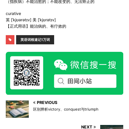
（指疾病）不能治愈的；不能改变的、无法矫正的
curative
英 [ˈkjʊərətɪv] 美 [ˈkjʊrətɪv]
【正式用语】能治病的、有疗效的
英语词根速记1万词
PREVIOUS
区别辨析victory、conquest与triumph
NEXT