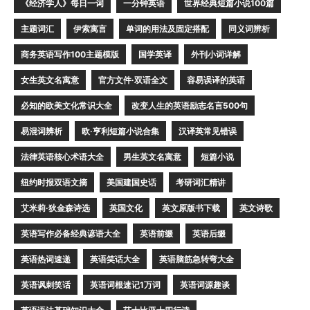
《经济学人》每日一词
一分钟英语
世界经典短篇小说100篇
主题词汇
伊索寓言
单词的用法及固定搭配
同义词辨析
商务英语写作100主题模版
国学英译
外刊小词详解
女生英文名寓意
官方文件·双语全文
容易误译的英语
必知的欧美文化常识大全
改变人生的英语励志名言500句
易混词辨析
欧·亨利短篇小说合集
汉译英常见错误
法律英语核心术语大全
男生英文名寓意
短篇小说
纽约时报双语文摘
美国建国史话
考研词汇精讲
艾米莉·狄金森诗选
英国文化
英文原版书下载
英文诗歌
英语写作必备经典谚语大全
英语前缀
英语后缀
英语热词速递
英语笑话大全
英语脑筋急转弯大全
英语讽刺笑话
英语词根速记1万词
英语词源趣谈