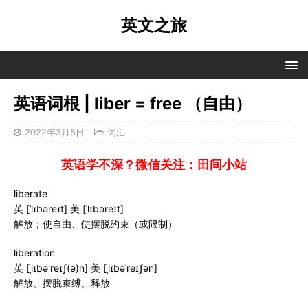
英文之旅
英语词根 | liber = free （自由）
2022年3月5日
词汇
英语学不深？微信关注：田间小站
liberate
英 [ˈlɪbəreɪt] 美 [ˈlɪbəreɪt]
解放；使自由、使摆脱约束（或限制）
liberation
英 [ˌlɪbə'reɪʃ(ə)n] 美 [ˌlɪbəˈreɪʃən]
解放、摆脱束缚、释放