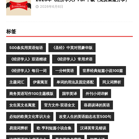
2026年6月6日
标签
500条实用英语短语
《圣经》中英对照豪华版
《经济学人》双语精读
《经济学人》常用术语
《经济学人》每日一词
一分钟英语
世界经典短篇小说100篇
主题词汇
伊索寓言
单词的用法及固定搭配
同义词辨析
商务英语写作100主题模版
国学英译
外刊小词详解
女生英文名寓意
官方文件·双语全文
容易误译的英语
必知的欧美文化常识大全
改变人生的英语励志名言500句
易混词辨析
欧·亨利短篇小说合集
汉译英常见错误