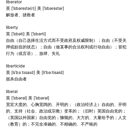
liberator
英 [ˈlɪbəreɪtə(r)] 美 [ˈlɪbəreɪtər]
解放者、拯救者
liberty
英 [ˈlɪbəti] 美 [ˈlɪbərti]
自由（自己选择生活方式而不受政府及权威限制）；自由（不受关
押或奴役的状态）；自由（做某事的合法权利或行动自由）；冒犯
行为（或言语）、放肆、失礼
liberticide
英 [lɪˈbɜːtɪsaɪd] 美 [li'bə:tisaid]
扼杀自由者
liberal
英 [ˈlɪbərəl] 美 [ˈlɪbərəl]
宽宏大度的、心胸宽阔的、开明的；（政治经济上）自由的、开明
的、支持（社会、政治或宗教）变革的；（旧时）英国自由党的；
（英国以外国家）自由党的；慷慨的、大方的、大量给予的；人文
（教育）的；不完全准确的、不精确的、不严格的