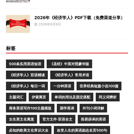
2026年《经济学人》PDF下载（免费渠道分享）
2026年6月6日
标签
500条实用英语短语
《圣经》中英对照豪华版
《经济学人》双语精读
《经济学人》常用术语
《经济学人》每日一词
一分钟英语
世界经典短篇小说100篇
主题词汇
伊索寓言
单词的用法及固定搭配
同义词辨析
商务英语写作100主题模版
国学英译
外刊小词详解
女生英文名寓意
官方文件·双语全文
容易误译的英语
必知的欧美文化常识大全
改变人生的英语励志名言500句