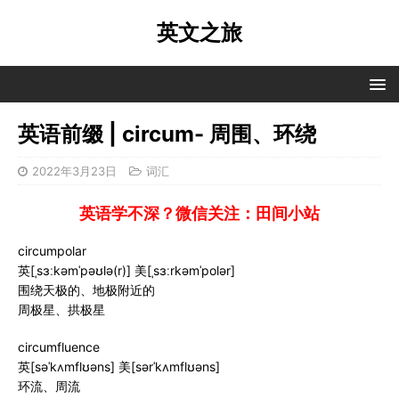
英文之旅
英语前缀 | circum- 周围、环绕
2022年3月23日
词汇
英语学不深？微信关注：田间小站
circumpolar
英[ˌsɜːkəmˈpəʊlə(r)] 美[ˌsɜːrkəmˈpolər]
围绕天极的、地极附近的
周极星、拱极星
circumfluence
英[səˈkʌmflʊəns] 美[sərˈkʌmflʊəns]
环流、周流