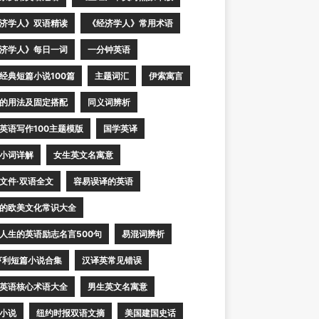
济学人》双语精读
《经济学人》常用术语
济学人》每日一词
一分钟英语
经典短篇小说100篇
主题词汇
伊索寓言
的用法及固定搭配
同义词辨析
英语写作100主题模版
国学英译
小词详解
女生英文名寓意
文件·双语全文
容易误译的英语
的欧美文化常识大全
人生的英语励志名言500句
易混词辨析
亨利短篇小说合集
汉译英常见错误
英语核心术语大全
男生英文名寓意
小说
纽约时报双语文摘
美国建国史话