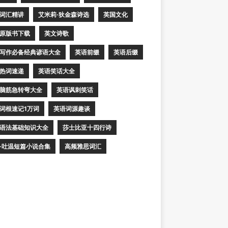
词汇精讲
艾米莉·狄金森诗选
英国文化
原版书下载
英文诗歌
写作必备经典谚语大全
英语前缀
英语后缀
热词速递
英语笑话大全
脑筋急转弯大全
英语讽刺笑话
词根速记1万词
英语词源趣谈
语法基础知识大全
莎士比亚十四行诗
·吐温短篇小说合集
高频雅思词汇