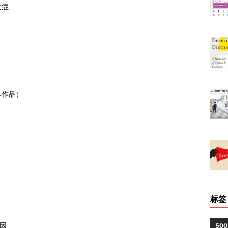
发症
学作品）
标签
因
50