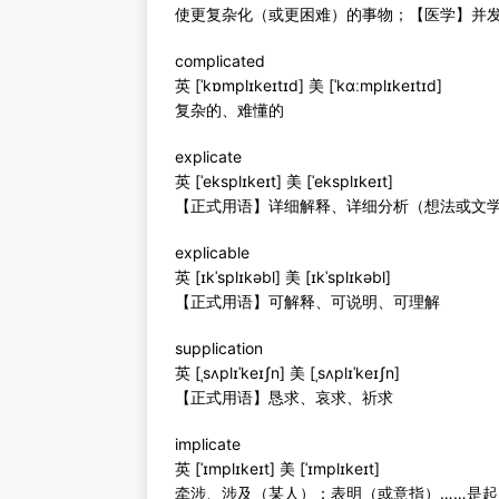
使更复杂化（或更困难）的事物；【医学】并
complicated
英 [ˈkɒmplɪkeɪtɪd] 美 [ˈkɑːmplɪkeɪtɪd]
复杂的、难懂的
explicate
英 [ˈeksplɪkeɪt] 美 [ˈeksplɪkeɪt]
【正式用语】详细解释、详细分析（想法或文
explicable
英 [ɪkˈsplɪkəbl] 美 [ɪkˈsplɪkəbl]
【正式用语】可解释、可说明、可理解
supplication
英 [ˌsʌplɪˈkeɪʃn] 美 [ˌsʌplɪˈkeɪʃn]
【正式用语】恳求、哀求、祈求
implicate
英 [ˈɪmplɪkeɪt] 美 [ˈɪmplɪkeɪt]
牵涉、涉及（某人）；表明（或意指）……是起