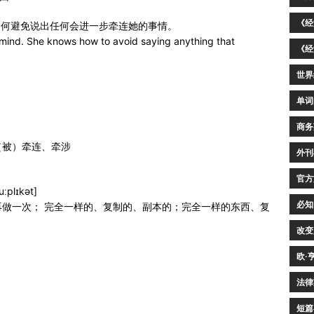
《经
如何避免说出任何会进一步牵连她的事情。
mind. She knows how to avoid saying anything that
《经
世界
单词
商务
（被）牵连、牵涉
外刊
官方
duːplɪkət]
必知
做一次； 完全一样的、复制的、副本的；完全一样的东西、复
改变
欧·
法律
短篇