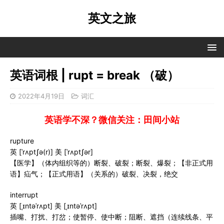
英文之旅
英语词根 | rupt = break （破）
2022年4月19日
词汇
英语学不深？微信关注：田间小站
rupture
英 [ˈrʌptʃə(r)] 美 [ˈrʌptʃər]
【医学】（体内组织等的）断裂、破裂；断裂、爆裂；【非正式用
语】疝气；【正式用语】（关系的）破裂、决裂，绝交
interrupt
英 [ˌɪntəˈrʌpt] 美 [ˌɪntəˈrʌpt]
插嘴、打扰、打岔；使暂停、使中断；阻断、遮挡（连续线条、平