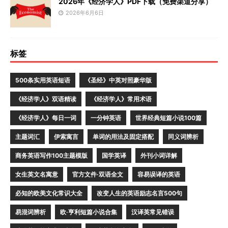
2026年《经济学人》PDF下载（免费渠道分享）
2026年6月6日
标签
500条实用英语短语
《圣经》中英对照豪华版
《经济学人》双语精读
《经济学人》常用术语
《经济学人》每日一词
一分钟英语
世界经典短篇小说100篇
主题词汇
伊索寓言
单词的用法及固定搭配
同义词辨析
商务英语写作100主题模版
国学英译
外刊小词详解
女生英文名寓意
官方文件·双语全文
容易误译的英语
必知的欧美文化常识大全
改变人生的英语励志名言500句
易混词辨析
欧·亨利短篇小说合集
汉译英常见错误