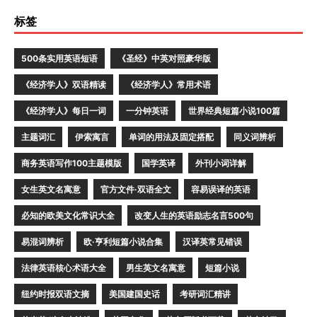
标签
500条实用英语短语
《圣经》中英对照豪华版
《经济学人》双语精读
《经济学人》常用术语
《经济学人》每日一词
一分钟英语
世界经典短篇小说100篇
主题词汇
伊索寓言
单词的用法及固定搭配
同义词辨析
商务英语写作100主题模版
国学英译
外刊小词详解
女生英文名寓意
官方文件·双语全文
容易误译的英语
必知的欧美文化常识大全
改变人生的英语励志名言500句
易混词辨析
欧·亨利短篇小说合集
汉译英常见错误
法律英语核心术语大全
男生英文名寓意
短篇小说
纽约时报双语文摘
美国建国史话
考研词汇精讲