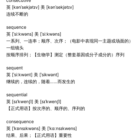
consecutive
英 [kənˈsekjətɪv] 美 [kənˈsekjətɪv]
连续不断的
sequence
英 [ˈsiːkwəns] 美 [ˈsiːkwəns]
一系列、一连串；顺序、次序；（电影中表现同一主题或场面的）
一组镜头
按顺序排列；【生物学】测定（整套基因或分子成分的）序列
sequent
英 [ˈsiːkwənt] 美 [ˈsikwənt]
继续的，连续的，随着……而发生的
sequential
英 [sɪˈkwenʃl] 美 [sɪˈkwenʃl]
【正式用语】按次序的、顺序的、序列的
consequence
英 [ˈkɒnsɪkwəns] 美 [ˈkɑːnsɪkwens]
结果、后果；【正式用语】重要性