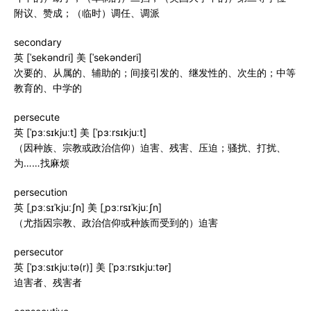
附议、赞成；（临时）调任、调派
secondary
英 [ˈsekəndri] 美 [ˈsekənderi]
次要的、从属的、辅助的；间接引发的、继发性的、次生的；中等
教育的、中学的
persecute
英 [ˈpɜːsɪkjuːt] 美 [ˈpɜːrsɪkjuːt]
（因种族、宗教或政治信仰）迫害、残害、压迫；骚扰、打扰、
为……找麻烦
persecution
英 [ˌpɜːsɪˈkjuːʃn] 美 [ˌpɜːrsɪˈkjuːʃn]
（尤指因宗教、政治信仰或种族而受到的）迫害
persecutor
英 [ˈpɜːsɪkjuːtə(r)] 美 [ˈpɜːrsɪkjuːtər]
迫害者、残害者