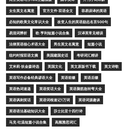
女生英文名寓意
官方文件·双语全文
容易误译的英语
必知的欧美文化常识大全
改变人生的英语励志名言500句
易混词辨析
欧·亨利短篇小说合集
汉译英常见错误
法律英语核心术语大全
男生英文名寓意
短篇小说
纽约时报双语文摘
美国建国史话
考研词汇精讲
艾米莉·狄金森诗选
英国文化
英文原版书下载
英文诗歌
英语写作必备经典谚语大全
英语前缀
英语后缀
英语热词速递
英语笑话大全
英语脑筋急转弯大全
英语讽刺笑话
英语词根速记1万词
英语词源趣谈
英语语法基础知识大全
莎士比亚十四行诗
马克·吐温短篇小说合集
高频雅思词汇