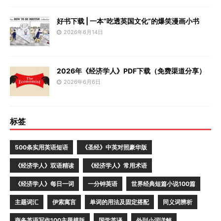
好书下载 | 一本“吃透英国文化”的爆笑漫画小书
2026年6月14日
2026年《经济学人》PDF下载（免费渠道分享）
2026年6月6日
标签
500条实用英语短语
《圣经》中英对照豪华版
《经济学人》双语精读
《经济学人》常用术语
《经济学人》每日一词
一分钟英语
世界经典短篇小说100篇
主题词汇
伊索寓言
单词的用法及固定搭配
同义词辨析
商务英语写作100主题模版
国学英译
外刊小词详解