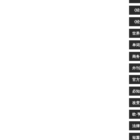
《经
《经
世界
单词
商务
外刊
官方
必知
改变
欧·
法律
短篇