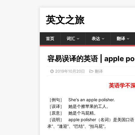
英文之旅
首页
词汇
表达
翻译
容易误译的英语 | apple p
2019年10月20日
翻译
英语学不
［例句］ She's an apple polisher.
［误译］ 她是个擦苹果的工人。
［原意］ 她是个马屁精。
［说明］ apple polisher（名词）是美国口语
承”、“逢迎”、“巴结”、“拍马屁”。