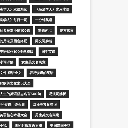
济学人》双语精读
《经济学人》常用术语
济学人》每日一词
一分钟英语
经典短篇小说100篇
主题词汇
伊索寓言
的用法及固定搭配
同义词辨析
英语写作100主题模版
国学英译
小词详解
女生英文名寓意
文件·双语全文
容易误译的英语
的欧美文化常识大全
人生的英语励志名言500句
易混词辨析
亨利短篇小说合集
汉译英常见错误
英语核心术语大全
男生英文名寓意
小说
纽约时报双语文摘
美国建国史话