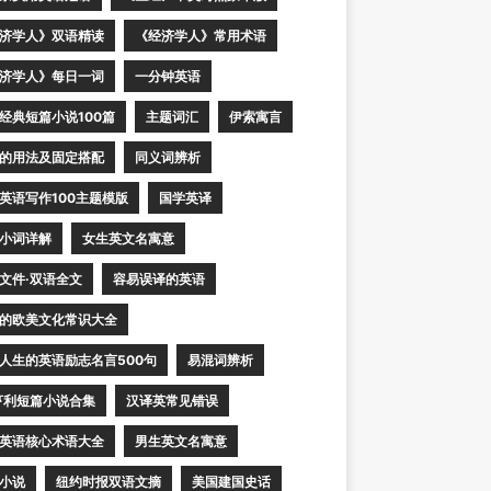
济学人》双语精读
《经济学人》常用术语
济学人》每日一词
一分钟英语
经典短篇小说100篇
主题词汇
伊索寓言
的用法及固定搭配
同义词辨析
英语写作100主题模版
国学英译
小词详解
女生英文名寓意
文件·双语全文
容易误译的英语
的欧美文化常识大全
人生的英语励志名言500句
易混词辨析
亨利短篇小说合集
汉译英常见错误
英语核心术语大全
男生英文名寓意
小说
纽约时报双语文摘
美国建国史话