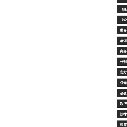
《经
《经
世界
单词
商务
外刊
官方
必知
改变
欧·
法律
短篇