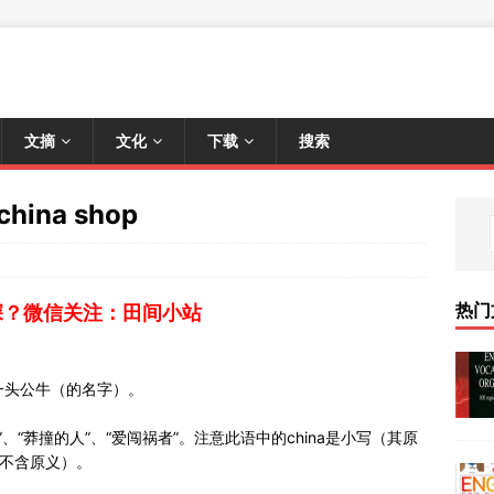
文摘
文化
下载
搜索
china shop
热门
深？微信关注：田间小站
一头公牛（的名字）。
“鲁莽的人”、“莽撞的人”、“爱闯祸者”。注意此语中的china是小写（其原
已不含原义）。