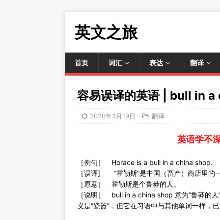
英文之旅
首页
词汇
表达
翻译
容易误译的英语 | bull in a 
2020年3月19日
翻译
英语学不
［例句］ Horace is a bull in a china shop.
［误译] “霍勒斯”是中国（畜产）商店里的
［原意］ 霍勒斯是个鲁莽的人。
［说明］ bull in a china shop 意为
义是“瓷器”，但它在习语中与其他单词一样，