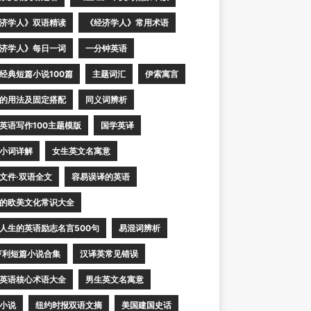
济学人》双语精读
《经济学人》常用术语
济学人》每日一词
一分钟英语
经典短篇小说100篇
主题词汇
伊索寓言
的用法及固定搭配
同义词辨析
英语写作100主题模版
国学英译
小词详解
女生英文名寓意
文件·双语全文
容易误译的英语
的欧美文化常识大全
人生的英语励志名言500句
易混词辨析
亨利短篇小说合集
汉译英常见错误
英语核心术语大全
男生英文名寓意
小说
纽约时报双语文摘
美国建国史话