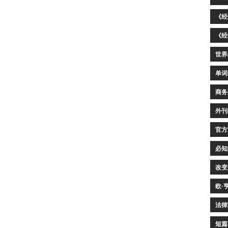
《经
《经
世界
单词
商务
外刊
官方
必知
改变
欧·
法律
短篇