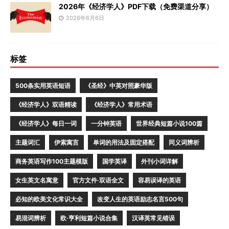
2026年《经济学人》PDF下载（免费渠道分享）
2026年6月6日
标签
500条实用英语短语
《圣经》中英对照豪华版
《经济学人》双语精读
《经济学人》常用术语
《经济学人》每日一词
一分钟英语
世界经典短篇小说100篇
主题词汇
伊索寓言
单词的用法及固定搭配
同义词辨析
商务英语写作100主题模版
国学英译
外刊小词详解
女生英文名寓意
官方文件·双语全文
容易误译的英语
必知的欧美文化常识大全
改变人生的英语励志名言500句
易混词辨析
欧·亨利短篇小说合集
汉译英常见错误