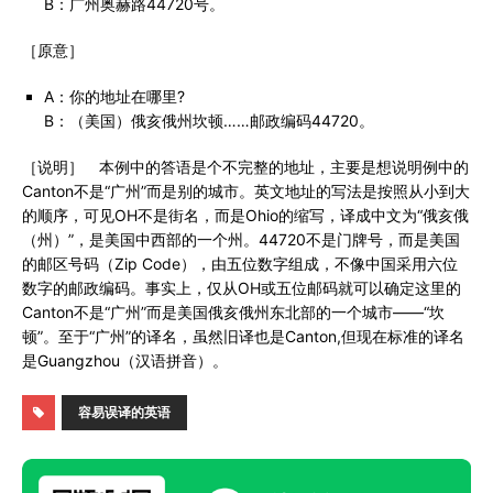
B：广州奥赫路44720号。
［原意］
A：你的地址在哪里?
B：（美国）俄亥俄州坎顿……邮政编码44720。
［说明］ 本例中的答语是个不完整的地址，主要是想说明例中的
Canton不是“广州”而是别的城市。英文地址的写法是按照从小到大
的顺序，可见OH不是街名，而是Ohio的缩写，译成中文为“俄亥俄
（州）”，是美国中西部的一个州。44720不是门牌号，而是美国
的邮区号码（Zip Code），由五位数字组成，不像中国采用六位
数字的邮政编码。事实上，仅从OH或五位邮码就可以确定这里的
Canton不是“广州”而是美国俄亥俄州东北部的一个城市——“坎
顿”。至于“广州”的译名，虽然旧译也是Canton,但现在标准的译名
是Guangzhou（汉语拼音）。
容易误译的英语