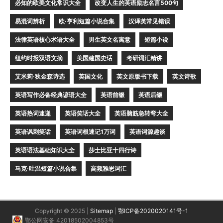
必知的欧美文化常识大全
改变人生的英语励志名言500句
易混词辨析
欧·亨利短篇小说合集
汉译英常见错误
法律英语核心术语大全
男生英文名寓意
短篇小说
纽约时报双语文摘
美国建国史话
考研词汇精讲
艾米莉·狄金森诗选
英国文化
英文原版书下载
英文诗歌
英语写作必备经典谚语大全
英语前缀
英语后缀
英语热词速递
英语笑话大全
英语脑筋急转弯大全
英语讽刺笑话
英语词根速记1万词
英语词源趣谈
英语语法基础知识大全
莎士比亚十四行诗
马克·吐温短篇小说合集
高频雅思词汇
Copyright © 2025 |
Sitemap
|
鄂ICP备2020020141号-1
鄂公网安备 42018502004853号