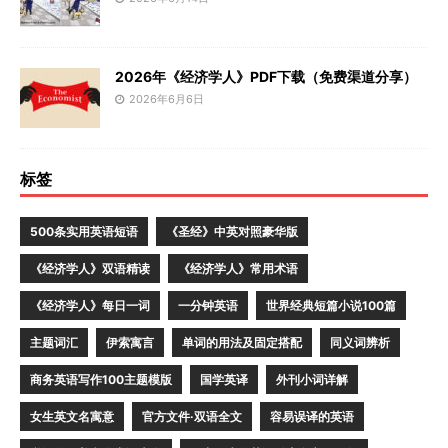
2026年《经济学人》PDF下载（免费渠道分享）
2026年6月6日
标签
500条实用英语短语
《圣经》中英对照豪华版
《经济学人》双语精读
《经济学人》常用术语
《经济学人》每日一词
一分钟英语
世界经典短篇小说100篇
主题词汇
伊索寓言
单词的用法及固定搭配
同义词辨析
商务英语写作100主题模版
国学英译
外刊小词详解
女生英文名寓意
官方文件·双语全文
容易误译的英语