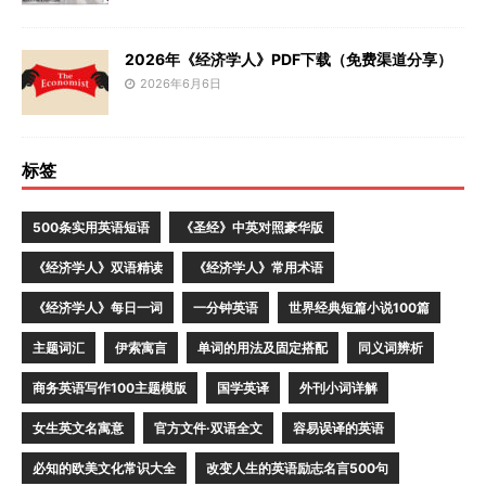
2026年《经济学人》PDF下载（免费渠道分享）
2026年6月6日
标签
500条实用英语短语
《圣经》中英对照豪华版
《经济学人》双语精读
《经济学人》常用术语
《经济学人》每日一词
一分钟英语
世界经典短篇小说100篇
主题词汇
伊索寓言
单词的用法及固定搭配
同义词辨析
商务英语写作100主题模版
国学英译
外刊小词详解
女生英文名寓意
官方文件·双语全文
容易误译的英语
必知的欧美文化常识大全
改变人生的英语励志名言500句