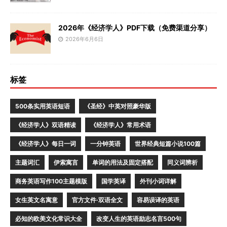
2026年《经济学人》PDF下载（免费渠道分享）
2026年6月6日
标签
500条实用英语短语
《圣经》中英对照豪华版
《经济学人》双语精读
《经济学人》常用术语
《经济学人》每日一词
一分钟英语
世界经典短篇小说100篇
主题词汇
伊索寓言
单词的用法及固定搭配
同义词辨析
商务英语写作100主题模版
国学英译
外刊小词详解
女生英文名寓意
官方文件·双语全文
容易误译的英语
必知的欧美文化常识大全
改变人生的英语励志名言500句