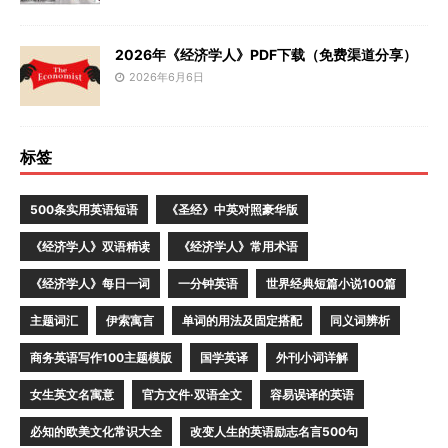
2026年《经济学人》PDF下载（免费渠道分享）
2026年6月6日
标签
500条实用英语短语
《圣经》中英对照豪华版
《经济学人》双语精读
《经济学人》常用术语
《经济学人》每日一词
一分钟英语
世界经典短篇小说100篇
主题词汇
伊索寓言
单词的用法及固定搭配
同义词辨析
商务英语写作100主题模版
国学英译
外刊小词详解
女生英文名寓意
官方文件·双语全文
容易误译的英语
必知的欧美文化常识大全
改变人生的英语励志名言500句