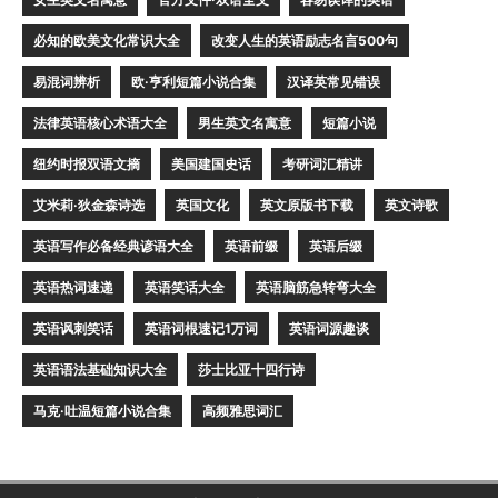
必知的欧美文化常识大全
改变人生的英语励志名言500句
易混词辨析
欧·亨利短篇小说合集
汉译英常见错误
法律英语核心术语大全
男生英文名寓意
短篇小说
纽约时报双语文摘
美国建国史话
考研词汇精讲
艾米莉·狄金森诗选
英国文化
英文原版书下载
英文诗歌
英语写作必备经典谚语大全
英语前缀
英语后缀
英语热词速递
英语笑话大全
英语脑筋急转弯大全
英语讽刺笑话
英语词根速记1万词
英语词源趣谈
英语语法基础知识大全
莎士比亚十四行诗
马克·吐温短篇小说合集
高频雅思词汇