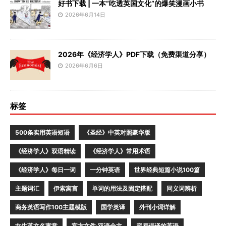
好书下载 | 一本“吃透英国文化”的爆笑漫画小书
2026年6月14日
2026年《经济学人》PDF下载（免费渠道分享）
2026年6月6日
标签
500条实用英语短语
《圣经》中英对照豪华版
《经济学人》双语精读
《经济学人》常用术语
《经济学人》每日一词
一分钟英语
世界经典短篇小说100篇
主题词汇
伊索寓言
单词的用法及固定搭配
同义词辨析
商务英语写作100主题模版
国学英译
外刊小词详解
女生英文名寓意
官方文件·双语全文
容易误译的英语