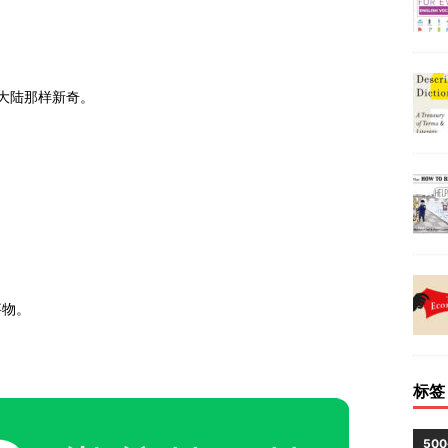
大陆那样新奇。
事物。
标签
50