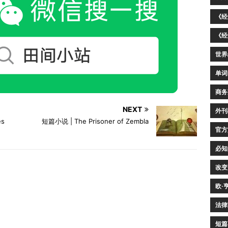
《经
《经
世界
单词
商务
NEXT
外刊
es
短篇小说 | The Prisoner of Zembla
官方
必知
改变
欧·
法律
短篇