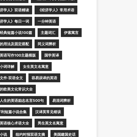
济学人》双语精读
《经济学人》常用术语
济学人》每日一词
一分钟英语
经典短篇小说100篇
主题词汇
伊索寓言
的用法及固定搭配
同义词辨析
英语写作100主题模版
国学英译
小词详解
女生英文名寓意
文件·双语全文
容易误译的英语
的欧美文化常识大全
人生的英语励志名言500句
易混词辨析
亨利短篇小说合集
汉译英常见错误
英语核心术语大全
男生英文名寓意
小说
纽约时报双语文摘
美国建国史话