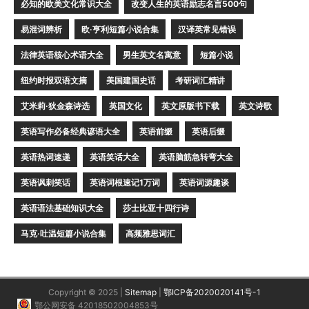
必知的欧美文化常识大全
改变人生的英语励志名言500句
易混词辨析
欧·亨利短篇小说合集
汉译英常见错误
法律英语核心术语大全
男生英文名寓意
短篇小说
纽约时报双语文摘
美国建国史话
考研词汇精讲
艾米莉·狄金森诗选
英国文化
英文原版书下载
英文诗歌
英语写作必备经典谚语大全
英语前缀
英语后缀
英语热词速递
英语笑话大全
英语脑筋急转弯大全
英语讽刺笑话
英语词根速记1万词
英语词源趣谈
英语语法基础知识大全
莎士比亚十四行诗
马克·吐温短篇小说合集
高频雅思词汇
Copyright © 2025 |
Sitemap
|
鄂ICP备2020020141号-1
鄂公网安备 42018502004853号