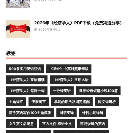
2026年《经济学人》PDF下载（免费渠道分享）
2026年6月6日
标签
500条实用英语短语
《圣经》中英对照豪华版
《经济学人》双语精读
《经济学人》常用术语
《经济学人》每日一词
一分钟英语
世界经典短篇小说100篇
主题词汇
伊索寓言
单词的用法及固定搭配
同义词辨析
商务英语写作100主题模版
国学英译
外刊小词详解
女生英文名寓意
官方文件·双语全文
容易误译的英语