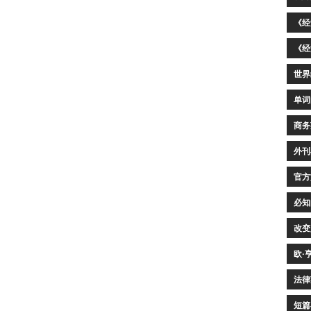
《经
《经
世界
单词
商务
外刊
官方
必知
改变
欧·
法律
短篇