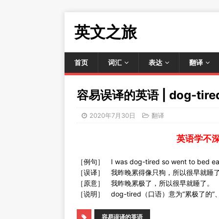
英文之旅
首页
词汇
表达
翻译
容易误译的英语 | dog-tire
2020年7月30日
翻译
英语学不
［例句］ I was dog-tired so went to bed ear
［误译］ 我昨晚累得像只狗，所以很早就睡
［原意］ 我昨晚累极了，所以很早就睡了。
［说明］ dog-tired（口语）意为“累极了的”
容易误译的英语