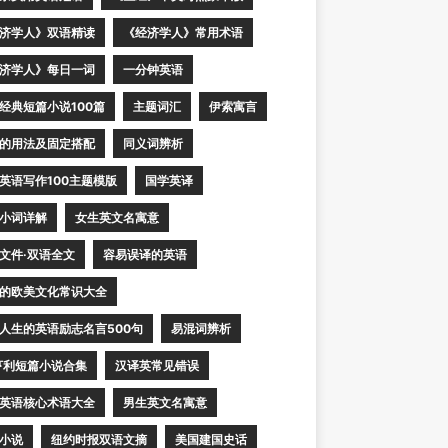
济学人》双语精读
《经济学人》常用术语
济学人》每日一词
一分钟英语
经典短篇小说100篇
主题词汇
伊索寓言
的用法及固定搭配
同义词辨析
英语写作100主题模版
国学英译
小词详解
女生英文名寓意
文件·双语全文
容易误译的英语
的欧美文化常识大全
人生的英语励志名言500句
易混词辨析
亨利短篇小说合集
汉译英常见错误
英语核心术语大全
男生英文名寓意
小说
纽约时报双语文摘
美国建国史话