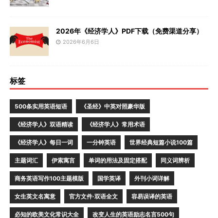
2026年《经济学人》PDF下载（免费渠道分享）
2026年6月6日
标签
500条实用英语短语
《圣经》中英对照豪华版
《经济学人》双语精读
《经济学人》常用术语
《经济学人》每日一词
一分钟英语
世界经典短篇小说100篇
主题词汇
伊索寓言
单词的用法及固定搭配
同义词辨析
商务英语写作100主题模版
国学英译
外刊小词详解
女生英文名寓意
官方文件·双语全文
容易误译的英语
必知的欧美文化常识大全
改变人生的英语励志名言500句