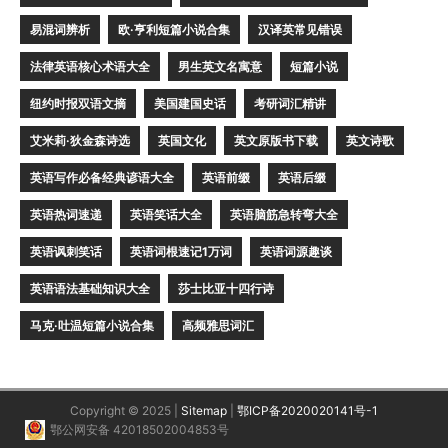
易混词辨析
欧·亨利短篇小说合集
汉译英常见错误
法律英语核心术语大全
男生英文名寓意
短篇小说
纽约时报双语文摘
美国建国史话
考研词汇精讲
艾米莉·狄金森诗选
英国文化
英文原版书下载
英文诗歌
英语写作必备经典谚语大全
英语前缀
英语后缀
英语热词速递
英语笑话大全
英语脑筋急转弯大全
英语讽刺笑话
英语词根速记1万词
英语词源趣谈
英语语法基础知识大全
莎士比亚十四行诗
马克·吐温短篇小说合集
高频雅思词汇
Copyright © 2025 |
Sitemap
|
鄂ICP备2020020141号-1
鄂公网安备 42018502004853号