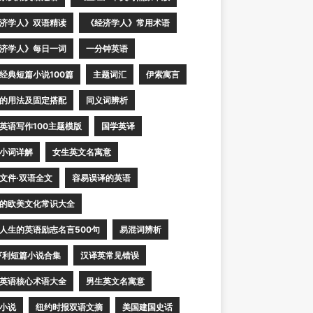
济学人》双语精读
《经济学人》常用术语
济学人》每日一词
一分钟英语
经典短篇小说100篇
主题词汇
伊索寓言
的用法及固定搭配
同义词辨析
英语写作100主题模版
国学英译
小词详解
女生英文名寓意
文件·双语全文
容易误译的英语
的欧美文化常识大全
人生的英语励志名言500句
易混词辨析
亨利短篇小说合集
汉译英常见错误
英语核心术语大全
男生英文名寓意
小说
纽约时报双语文摘
美国建国史话