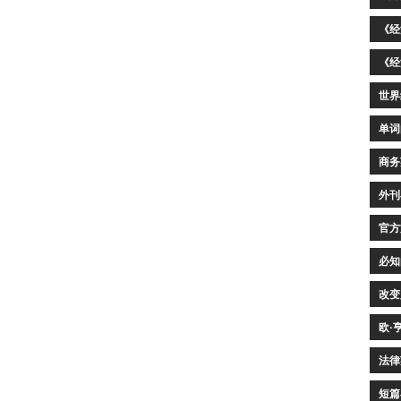
《经
《经
世界
单词
商务
外刊
官方
必知
改变
欧·
法律
短篇