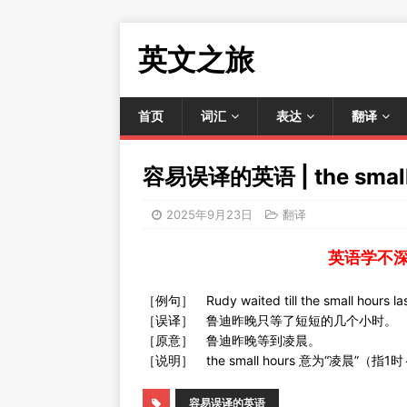
英文之旅
首页
词汇
表达
翻译
容易误译的英语 | the sma
2025年9月23日
翻译
英语学不
［例句］ Rudy waited till the small hours las
［误译］ 鲁迪昨晚只等了短短的几个小时。
［原意］ 鲁迪昨晚等到凌晨。
［说明］ the small hours 意为“凌晨”（指
容易误译的英语