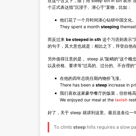
在这个含义下，除了用 steep sth in sth
个正式表达指“沉浸于、潜心于”某物，比如：
他们花了一个月时间潜心钻研中国文化
They spent a month
steeping
themselv
而反过来
be steeped in sth
这个习语则表示“
的句子，其大意也就是：相比之下，拜登自他
另外值得注意的是， steep 从“陡峭的”这
以及价格、要求等“过高的、过分的、不合理的
在他的四年总统任期内物价飞涨。
There has been a
steep
increase in pr
我们喜欢这家豪华餐厅的饭菜，但价格
We enjoyed our meal at the
lavish
rest
好了，关于 steep 就讲到这里。最后送各位
To climb
steep
hills requires a slow pac