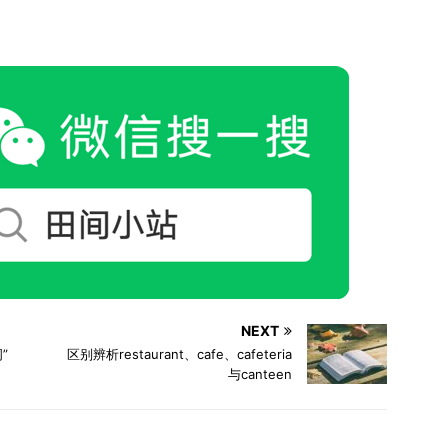
NEXT
”
区别辨析restaurant、cafe、cafeteria
与canteen