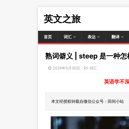
英文之旅
首页
词汇
表达
翻译
熟词僻义 | steep 是一
2026年5月30日
词汇
英语学不
本文经授权转载自微信公众号：田间小站