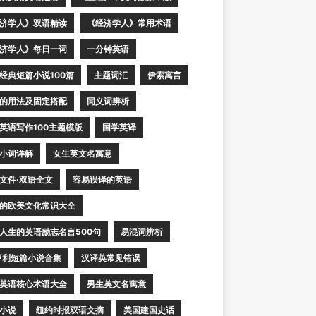
济学人》双语精读
《经济学人》常用术语
济学人》每日一词
一分钟英语
经典短篇小说100篇
主题词汇
伊索寓言
的用法及固定搭配
同义词辨析
英语写作100主题模版
国学英译
小词详解
女生英文名寓意
文件·双语全文
容易误译的英语
的欧美文化常识大全
人生的英语励志名言500句
易混词辨析
亨利短篇小说合集
汉译英常见错误
英语核心术语大全
男生英文名寓意
小说
纽约时报双语文摘
美国建国史话