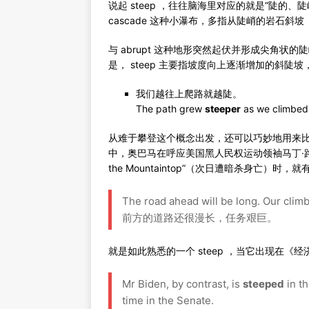
说起 steep ，往往脑海里对应的就是“陡的
cascade 这种小瀑布，多指从陡峭的岩石斜坡（a
与 abrupt 这种地形突然起伏并形成尖角状的
是， steep 主要指坡度向上逐渐增加的斜
我们越往上爬路就越陡。
The path grew
steeper
as we climbed 
从难于攀登这个概念出发，还可以巧妙地用来比
中，奥巴马在呼应美国黑人民权运动领袖马丁·路德·金（Mar
the Mountaintop”（次日遭暗杀身亡）时，
The road ahead will be long. Our climb
前方的道路还很漫长，任务艰巨。
就是如此熟悉的一个 steep ，当它出现在《
Mr Biden, by contrast, is
steeped
in th
time in the Senate.