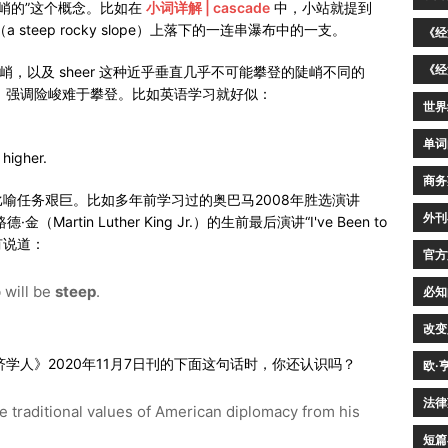
、陡峭的”这个概念。比如在
小词详解 | cascade
中，小站就提到
 steep rocky slope）上落下的一连串瀑布中的一支。
《经
《经
陡峭，以及 sheer 这种近乎垂直几乎不可能攀登的陡峭不同的
陡坡，强调险峻难于攀登。比如英语学习就好似：
世界
单词
higher.
商务
喻任务艰巨。比如多年前学习过的奥巴马2008年胜选演讲
外刊
tin Luther King Jr.）的生前最后演讲“I've Been to
就有说道：
官方
 will be
steep
.
必知
改变
经济学人》2020年11月7日刊的下面这句话时，你还认识吗？
欧·
法律
e traditional values of American diplomacy from his
短篇