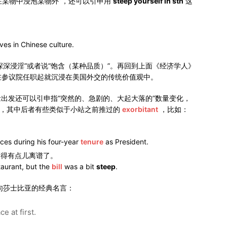
 表示“在某物中浸泡某物外”，还可以引申用
steep yourself in sth
这
。
es in Chinese culture.
深深浸淫”或者说“饱含（某种品质）”。再回到上面《经济学人》
在参议院任职起就沉浸在美国外交的传统价值观中。
个概念出发还可以引申指“突然的、急剧的、大起大落的”数量变化，
”，其中后者有些类似于小站之前推过的
exorbitant
，比如：
ices during his four-year
tenure
as President.
高得有点儿离谱了。
aurant, but the
bill
was a bit
steep
.
一句莎士比亚的经典名言：
e at first.