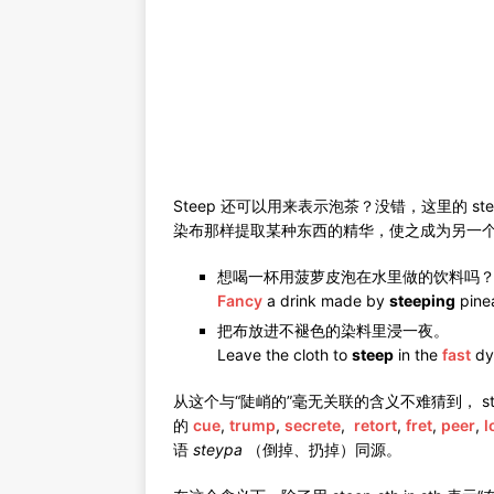
Steep 还可以用来表示泡茶？没错，这里的 s
染布那样提取某种东西的精华，使之成为另一
想喝一杯用菠萝皮泡在水里做的饮料吗
Fancy
a drink made by
steeping
pinea
把布放进不褪色的染料里浸一夜。
Leave the cloth to
steep
in the
fast
dy
从这个与“陡峭的”毫无关联的含义不难猜到， s
的
cue
,
trump
,
secrete
,
retort
,
fret
,
peer
,
l
语
steypa
（倒掉、扔掉）同源。