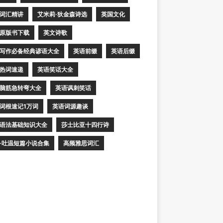
词汇精讲
艾米莉·狄金森诗选
英国文化
原版书下载
英文诗歌
写作必备经典谚语大全
英语前缀
英语后缀
热词速递
英语笑话大全
脑筋急转弯大全
英语讽刺笑话
词根速记1万词
英语词源趣谈
语法基础知识大全
莎士比亚十四行诗
·吐温短篇小说合集
高频雅思词汇