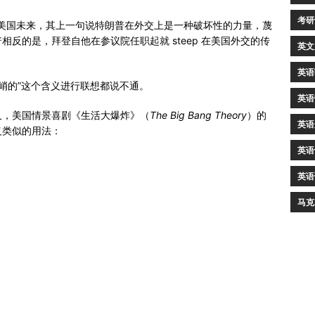
考研
看美国未来，其上一句说特朗普在外交上是一种破坏性的力量，蔑
反的是，拜登自他在参议院任职起就 steep 在美国外交的传
英文
英语
“陡峭的”这个含义进行联想都说不通。
英语
久，美国情景喜剧《生活大爆炸》（
The Big Bang Theory
）的
英语
义类似的用法：
英语
英语
马克