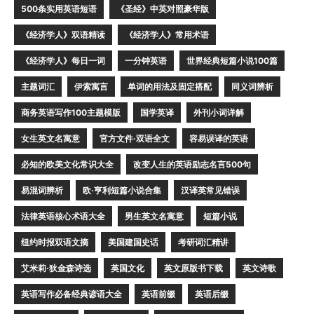
500条实用英语短语
《圣经》中英对照豪华版
《经济学人》双语精读
《经济学人》常用术语
《经济学人》每日一词
一分钟英语
世界经典短篇小说100篇
主题词汇
伊索寓言
单词的用法及固定搭配
同义词辨析
商务英语写作100主题模版
国学英译
外刊小词详解
女生英文名寓意
官方文件·双语全文
容易误译的英语
必知的欧美文化常识大全
改变人生的英语励志名言500句
易混词辨析
欧·亨利短篇小说合集
汉译英常见错误
法律英语核心术语大全
男生英文名寓意
短篇小说
纽约时报双语文摘
美国建国史话
考研词汇精讲
艾米莉·狄金森诗选
英国文化
英文原版书下载
英文诗歌
英语写作必备经典谚语大全
英语前缀
英语后缀