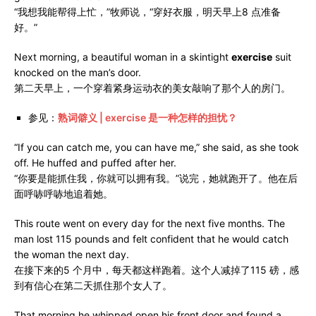
“我想我能帮得上忙，”牧师说，“穿好衣服，明天早上8 点准备
好。”
Next morning, a beautiful woman in a skintight
exercise
suit
knocked on the man’s door.
第二天早上，一个穿着紧身运动衣的美女敲响了那个人的房门。
参见：
熟词僻义 | exercise 是一种怎样的担忧？
“If you can catch me, you can have me,” she said, as she took
off. He huffed and puffed after her.
“你要是能抓住我，你就可以拥有我。”说完，她就跑开了。他在后
面呼哧呼哧地追着她。
This route went on every day for the next five months. The
man lost 115 pounds and felt confident that he would catch
the woman the next day.
在接下来的5 个月中，每天都这样跑着。这个人减掉了115 磅，感
到有信心在第二天抓住那个女人了。
That morning he whipped open his front door and found a