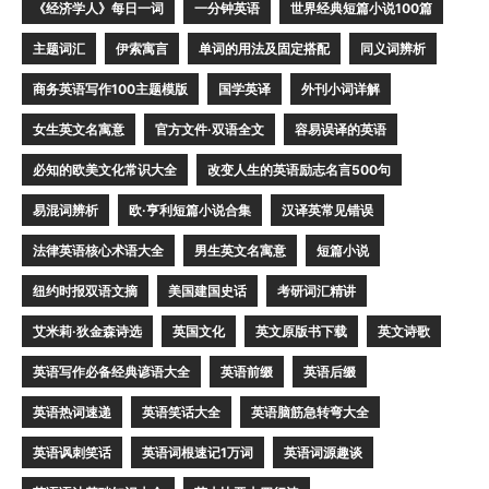
《经济学人》每日一词
一分钟英语
世界经典短篇小说100篇
主题词汇
伊索寓言
单词的用法及固定搭配
同义词辨析
商务英语写作100主题模版
国学英译
外刊小词详解
女生英文名寓意
官方文件·双语全文
容易误译的英语
必知的欧美文化常识大全
改变人生的英语励志名言500句
易混词辨析
欧·亨利短篇小说合集
汉译英常见错误
法律英语核心术语大全
男生英文名寓意
短篇小说
纽约时报双语文摘
美国建国史话
考研词汇精讲
艾米莉·狄金森诗选
英国文化
英文原版书下载
英文诗歌
英语写作必备经典谚语大全
英语前缀
英语后缀
英语热词速递
英语笑话大全
英语脑筋急转弯大全
英语讽刺笑话
英语词根速记1万词
英语词源趣谈