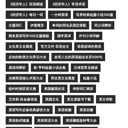
《经济学人》双语精读
《经济学人》常用术语
《经济学人》每日一词
一分钟英语
世界经典短篇小说100篇
主题词汇
伊索寓言
单词的用法及固定搭配
同义词辨析
商务英语写作100主题模版
国学英译
外刊小词详解
女生英文名寓意
官方文件·双语全文
容易误译的英语
必知的欧美文化常识大全
改变人生的英语励志名言500句
易混词辨析
欧·亨利短篇小说合集
汉译英常见错误
法律英语核心术语大全
男生英文名寓意
短篇小说
纽约时报双语文摘
美国建国史话
考研词汇精讲
艾米莉·狄金森诗选
英国文化
英文原版书下载
英文诗歌
英语写作必备经典谚语大全
英语前缀
英语后缀
英语热词速递
英语笑话大全
英语脑筋急转弯大全