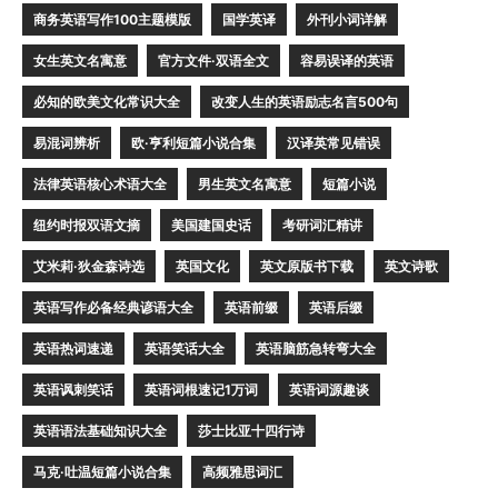
商务英语写作100主题模版
国学英译
外刊小词详解
女生英文名寓意
官方文件·双语全文
容易误译的英语
必知的欧美文化常识大全
改变人生的英语励志名言500句
易混词辨析
欧·亨利短篇小说合集
汉译英常见错误
法律英语核心术语大全
男生英文名寓意
短篇小说
纽约时报双语文摘
美国建国史话
考研词汇精讲
艾米莉·狄金森诗选
英国文化
英文原版书下载
英文诗歌
英语写作必备经典谚语大全
英语前缀
英语后缀
英语热词速递
英语笑话大全
英语脑筋急转弯大全
英语讽刺笑话
英语词根速记1万词
英语词源趣谈
英语语法基础知识大全
莎士比亚十四行诗
马克·吐温短篇小说合集
高频雅思词汇