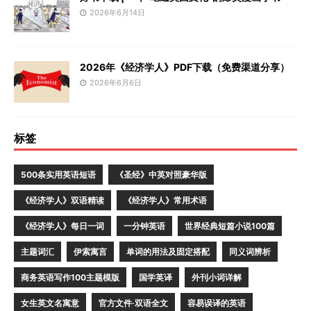
2026年6月14日
2026年《经济学人》PDF下载（免费渠道分享）
2026年6月6日
标签
500条实用英语短语
《圣经》中英对照豪华版
《经济学人》双语精读
《经济学人》常用术语
《经济学人》每日一词
一分钟英语
世界经典短篇小说100篇
主题词汇
伊索寓言
单词的用法及固定搭配
同义词辨析
商务英语写作100主题模版
国学英译
外刊小词详解
女生英文名寓意
官方文件·双语全文
容易误译的英语