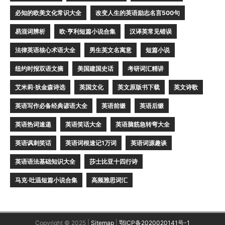
必知的欧美文化常识大全
改变人生的英语励志名言500句
易混词辨析
欧·亨利短篇小说合集
汉译英常见错误
法律英语核心术语大全
男生英文名寓意
短篇小说
纽约时报双语文摘
美国建国史话
考研词汇精讲
艾米莉·狄金森诗选
英国文化
英文原版书下载
英文诗歌
英语写作必备经典谚语大全
英语前缀
英语后缀
英语热词速递
英语笑话大全
英语脑筋急转弯大全
英语讽刺笑话
英语词根速记1万词
英语词源趣谈
英语语法基础知识大全
莎士比亚十四行诗
马克·吐温短篇小说合集
高频雅思词汇
Copyright © 2025 |
Sitemap
|
鄂ICP备2020020141号-1