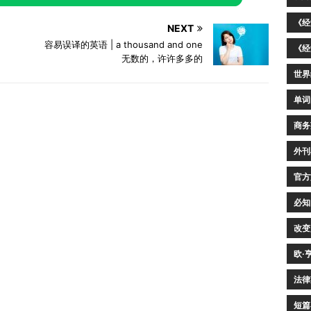
《经
NEXT
容易误译的英语 | a thousand and one
《经
无数的，许许多多的
世界
单词
商务
外刊
官方
必知
改变
欧·
法律
短篇