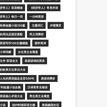
济学人》双语精读
《经济学人》常用术语
济学人》每日一词
一分钟英语
经典短篇小说100篇
主题词汇
伊索寓言
的用法及固定搭配
同义词辨析
英语写作100主题模版
国学英译
小词详解
女生英文名寓意
文件·双语全文
容易误译的英语
的欧美文化常识大全
人生的英语励志名言500句
易混词辨析
亨利短篇小说合集
汉译英常见错误
英语核心术语大全
男生英文名寓意
小说
纽约时报双语文摘
美国建国史话