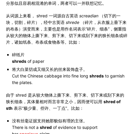
分形似且容易相混淆的单词，两者可以一并联想记忆。
从词源上来看， shred 一词源自古英语
screadian
（切下的一
块，切割，碎片），经中古英语
shrede
（碎片，从衣服上垂下来
的布条）演变而来，主要也是用作名词表示“碎片、细条”，侧重指
从较大的物体上撕下来、剪下来、切下来或刮下来的狭长细条或碎
片，诸如纸条、布条或食物条等。比如：
碎纸片
shreds
of paper
将大白菜切成又细又长的丝来装饰盘子。
Cut the Chinese cabbage into fine long
shreds
to garnish
the plates.
由于 shred 是从较大物体上撕下来、剪下来、切下来或刮下来的
狭长细条，其体量相对而言非常之小，因而便可以用
shred of
sth
表示“极少量、些许、一丁点”。比如：
没有丝毫证据支持她那貌似有理的主张。
There is not a
shred
of evidence to support
her
specious
claim.