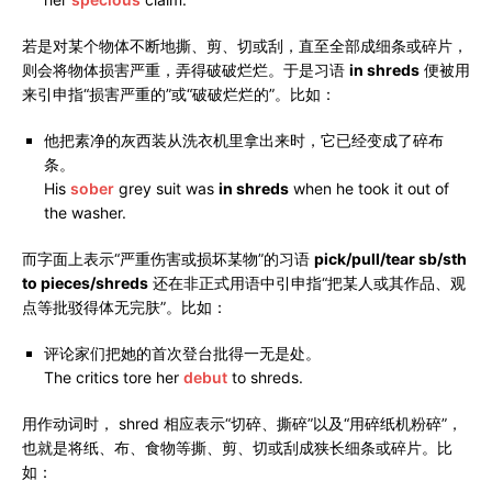
若是对某个物体不断地撕、剪、切或刮，直至全部成细条或碎片，
则会将物体损害严重，弄得破破烂烂。于是习语
in shreds
便被用
来引申指“损害严重的”或“破破烂烂的”。比如：
他把素净的灰西装从洗衣机里拿出来时，它已经变成了碎布
条。
His
sober
grey suit was
in shreds
when he took it out of
the washer.
而字面上表示“严重伤害或损坏某物”的习语
pick/pull/tear sb/sth
to pieces/shreds
还在非正式用语中引申指“把某人或其作品、观
点等批驳得体无完肤”。比如：
评论家们把她的首次登台批得一无是处。
The critics tore her
debut
to shreds.
用作动词时， shred 相应表示“切碎、撕碎”以及“用碎纸机粉碎”，
也就是将纸、布、食物等撕、剪、切或刮成狭长细条或碎片。比
如：