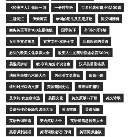
《经济学人》每日一词
一分钟英语
世界经典短篇小说100篇
主题词汇
伊索寓言
单词的用法及固定搭配
同义词辨析
商务英语写作100主题模版
国学英译
外刊小词详解
女生英文名寓意
官方文件·双语全文
容易误译的英语
必知的欧美文化常识大全
改变人生的英语励志名言500句
易混词辨析
欧·亨利短篇小说合集
汉译英常见错误
法律英语核心术语大全
男生英文名寓意
短篇小说
纽约时报双语文摘
美国建国史话
考研词汇精讲
艾米莉·狄金森诗选
英国文化
英文原版书下载
英文诗歌
英语写作必备经典谚语大全
英语前缀
英语后缀
英语热词速递
英语笑话大全
英语脑筋急转弯大全
英语讽刺笑话
英语词根速记1万词
英语词源趣谈