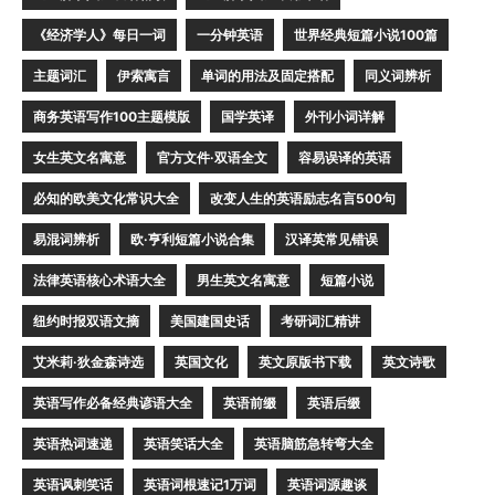
《经济学人》每日一词
一分钟英语
世界经典短篇小说100篇
主题词汇
伊索寓言
单词的用法及固定搭配
同义词辨析
商务英语写作100主题模版
国学英译
外刊小词详解
女生英文名寓意
官方文件·双语全文
容易误译的英语
必知的欧美文化常识大全
改变人生的英语励志名言500句
易混词辨析
欧·亨利短篇小说合集
汉译英常见错误
法律英语核心术语大全
男生英文名寓意
短篇小说
纽约时报双语文摘
美国建国史话
考研词汇精讲
艾米莉·狄金森诗选
英国文化
英文原版书下载
英文诗歌
英语写作必备经典谚语大全
英语前缀
英语后缀
英语热词速递
英语笑话大全
英语脑筋急转弯大全
英语讽刺笑话
英语词根速记1万词
英语词源趣谈