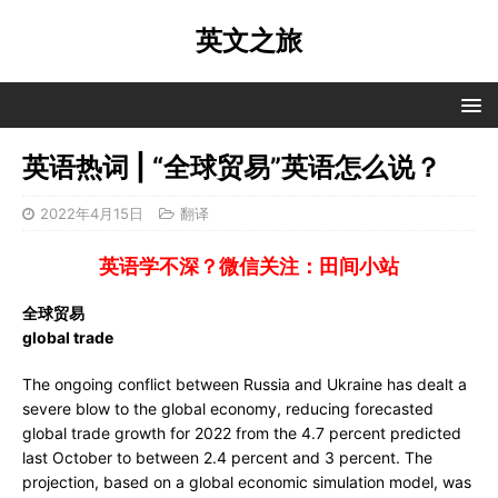
英文之旅
英语热词 | “全球贸易”英语怎么说？
2022年4月15日
翻译
英语学不深？微信关注：田间小站
全球贸易
global trade
The ongoing conflict between Russia and Ukraine has dealt a
severe blow to the global economy, reducing forecasted
global trade growth for 2022 from the 4.7 percent predicted
last October to between 2.4 percent and 3 percent. The
projection, based on a global economic simulation model, was