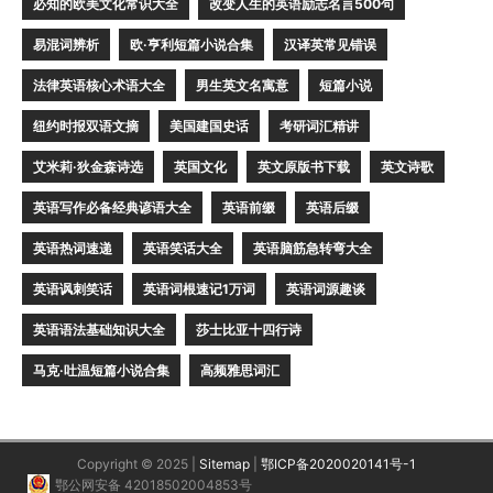
必知的欧美文化常识大全
改变人生的英语励志名言500句
易混词辨析
欧·亨利短篇小说合集
汉译英常见错误
法律英语核心术语大全
男生英文名寓意
短篇小说
纽约时报双语文摘
美国建国史话
考研词汇精讲
艾米莉·狄金森诗选
英国文化
英文原版书下载
英文诗歌
英语写作必备经典谚语大全
英语前缀
英语后缀
英语热词速递
英语笑话大全
英语脑筋急转弯大全
英语讽刺笑话
英语词根速记1万词
英语词源趣谈
英语语法基础知识大全
莎士比亚十四行诗
马克·吐温短篇小说合集
高频雅思词汇
Copyright © 2025 |
Sitemap
|
鄂ICP备2020020141号-1
鄂公网安备 42018502004853号