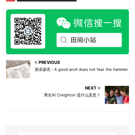
PREVIOUS
英语谚语：A good anvil does not fear the hammer
NEXT
男生叫 Creighton 是什么意思？