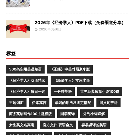
2026年《经济学人》PDF下载（免费渠道分享）
2026年6月6日
标签
500条实用英语短语
《圣经》中英对照豪华版
《经济学人》双语精读
《经济学人》常用术语
《经济学人》每日一词
一分钟英语
世界经典短篇小说100篇
主题词汇
伊索寓言
单词的用法及固定搭配
同义词辨析
商务英语写作100主题模版
国学英译
外刊小词详解
女生英文名寓意
官方文件·双语全文
容易误译的英语