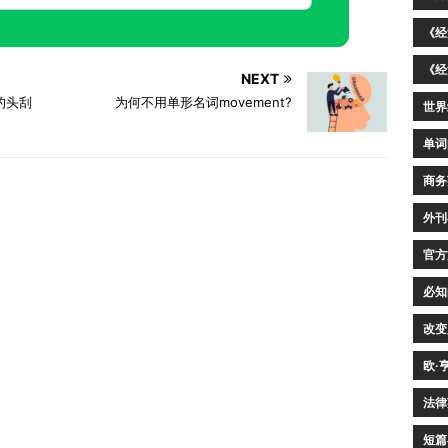
《经
《经
NEXT
我的头刮
为何不用单形名词movement?
世界
单词
商务
外刊
官方
必知
改变
欧·
法律
短篇