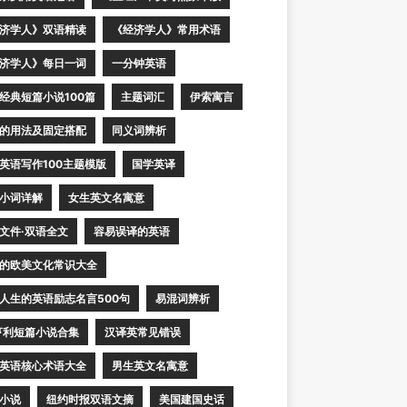
济学人》双语精读
《经济学人》常用术语
济学人》每日一词
一分钟英语
经典短篇小说100篇
主题词汇
伊索寓言
的用法及固定搭配
同义词辨析
英语写作100主题模版
国学英译
小词详解
女生英文名寓意
文件·双语全文
容易误译的英语
的欧美文化常识大全
人生的英语励志名言500句
易混词辨析
亨利短篇小说合集
汉译英常见错误
英语核心术语大全
男生英文名寓意
小说
纽约时报双语文摘
美国建国史话