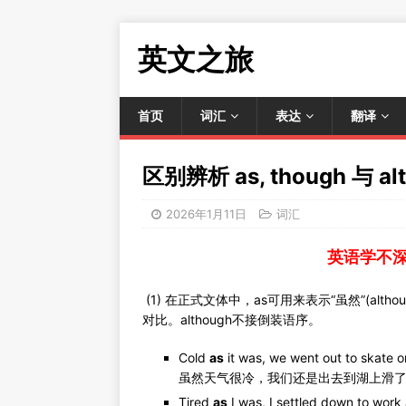
英文之旅
首页
词汇
表达
翻译
区别辨析 as, though 与 al
2026年1月11日
词汇
英语学不
(1) 在正式文体中，as可用来表示“虽然”(alt
对比。although不接倒装语序。
Cold
as
it was, we went out to skate on
虽然天气很冷，我们还是出去到湖上滑
Tired
as
I was, I settled down to work a