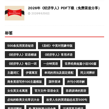
2026年《经济学人》PDF下载（免费渠道分享）
2026年6月6日
标签
500条实用英语短语
《圣经》中英对照豪华版
《经济学人》双语精读
《经济学人》常用术语
《经济学人》每日一词
一分钟英语
世界经典短篇小说100篇
主题词汇
伊索寓言
单词的用法及固定搭配
同义词辨析
商务英语写作100主题模版
国学英译
外刊小词详解
女生英文名寓意
官方文件·双语全文
容易误译的英语
必知的欧美文化常识大全
改变人生的英语励志名言500句
易混词辨析
欧·亨利短篇小说合集
汉译英常见错误