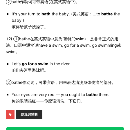
②bath作动词可带宾语(在英式英语中)。
It's your turn to
bath
the baby. (美式英语：...to
bathe
the
baby.)
该你给孩子洗澡了。
(2) ①bathe在英式英语中意为“游泳”(swim)，是非常正式的用
法。口语中通常说have a swim, go for a swim, go swimming或
swim。
Let's
go for a swim
in the river.
咱们去河里游泳吧。
②bathe作动词，可带宾语，用来表达清洗身体伤痛的部分。
Your eyes are very red — you ought to
bathe
them.
你的眼睛很红——你应该清洗一下它们。
易混词辨析